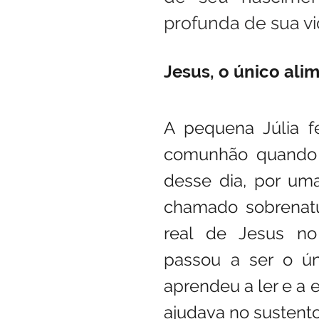
profunda de sua vi
Jesus, o único ali
A pequena Júlia f
comunhão quando c
desse dia, por uma
chamado sobrenatur
real de Jesus no 
passou a ser o ún
aprendeu a ler e a 
ajudava no sustento