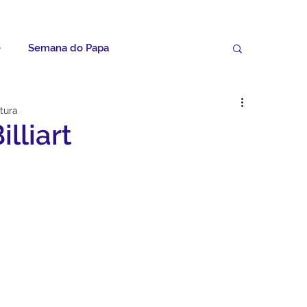
e
Semana do Papa
Palavras do Padre Geovane
itura
illiart
ícias
Artigos
Avisos da Paróquia
Homilias
Paróquia
Padroeira
Video do Papa
Boletim