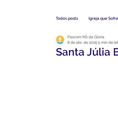
Todos posts
Igreja que Sofr
Pascom NS da Gloria
Mensagem da Semana
8 de abr. de 2025
5 min de le
Santa Júlia B
Santos da Semana
Not
Párocos
Pároco Atual
Evangelho
Aconteceu