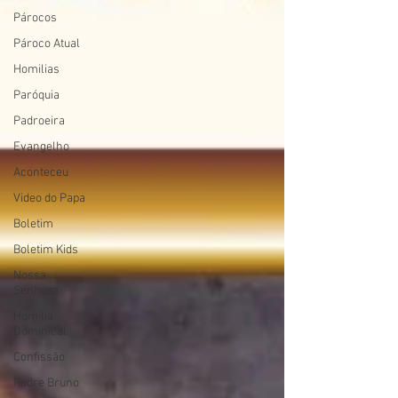
Párocos
Pároco Atual
Homilias
Paróquia
Padroeira
Evangelho
Aconteceu
Video do Papa
Boletim
Boletim Kids
Nossa
Senhora
Homilia
Dominical
Confissão
Padre Bruno