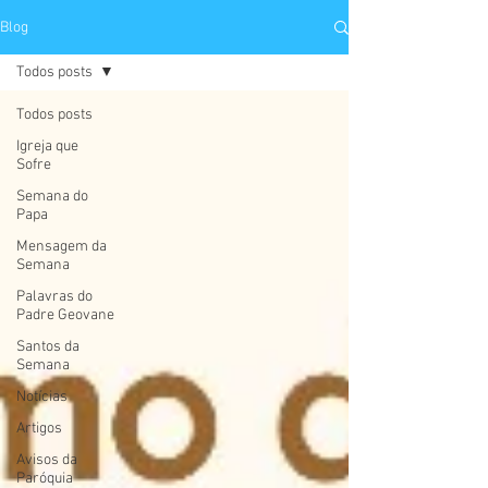
Blog
Todos posts
Todos posts
Igreja que
Sofre
Semana do
Papa
Mensagem da
Semana
Palavras do
Padre Geovane
Santos da
Semana
Notícias
Artigos
Avisos da
Paróquia