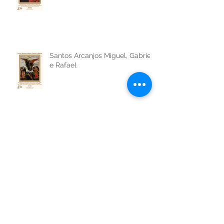
São Jerônimo de Estridão
Santos Arcanjos Miguel, Gabriel
e Rafael
São Venceslau da Boêmia