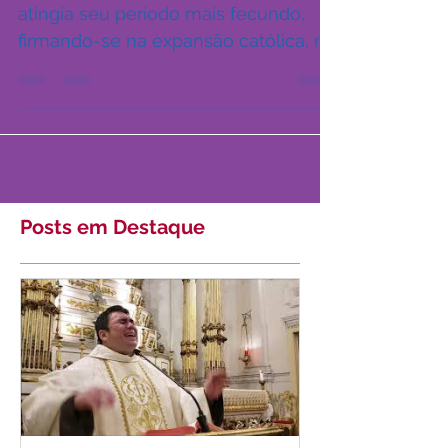
Cantuária
No século 11 d.C., a Idade Média
atingia seu período mais fecundo,
firmando-se na expansão católica, no
término definitivo das invasões...
Posts em Destaque