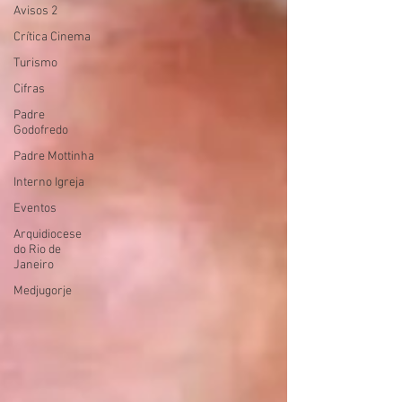
Avisos 2
Crítica Cinema
Turismo
Cifras
Padre
Godofredo
Padre Mottinha
Interno Igreja
Eventos
Arquidiocese
do Rio de
Janeiro
Medjugorje