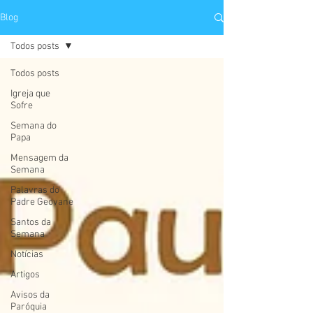
Blog
Todos posts
Todos posts
Igreja que
Sofre
Semana do
Papa
Mensagem da
Semana
Palavras do
Padre Geovane
Santos da
Semana
Notícias
Artigos
Avisos da
Paróquia