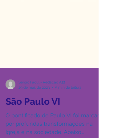
Sérgio Fadul - Redação A12
29 de mai. de 2023
5 min de leitura
São Paulo VI
O pontificado de Paulo VI foi marcado