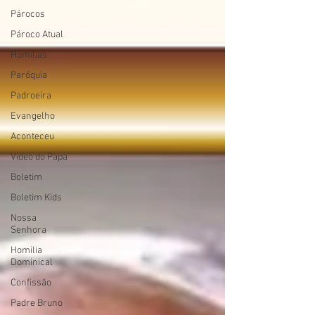
Párocos
Pároco Atual
Homilias
Paróquia
Padroeira
Evangelho
Aconteceu
Video do Papa
Boletim
Boletim Kids
Nossa
Senhora
Homilia
Dominical
Confissão
Padre Bruno