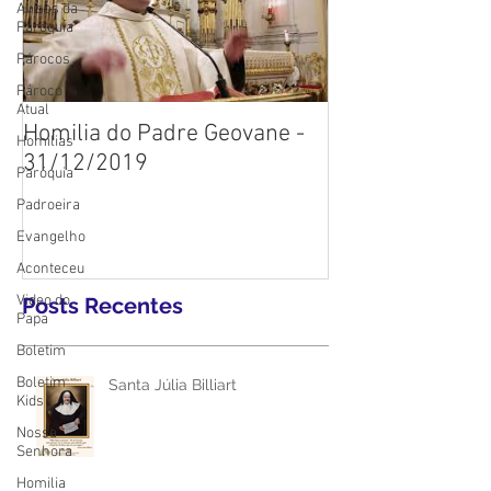
Avisos da
Paróquia
Párocos
Pároco
Atual
Homilia do Padre Geovane -
Homilias
31/12/2019
Paróquia
Padroeira
Evangelho
Aconteceu
Video do
Posts Recentes
Papa
Boletim
Boletim
Santa Júlia Billiart
Kids
Nossa
Senhora
Homilia