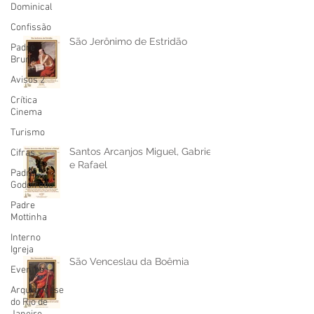
Dominical
Confissão
São Jerônimo de Estridão
Padre
Bruno
Avisos 2
Crítica
Cinema
Turismo
Santos Arcanjos Miguel, Gabriel
Cifras
e Rafael
Padre
Godofredo
Padre
Mottinha
Interno
Igreja
São Venceslau da Boêmia
Eventos
Arquidiocese
do Rio de