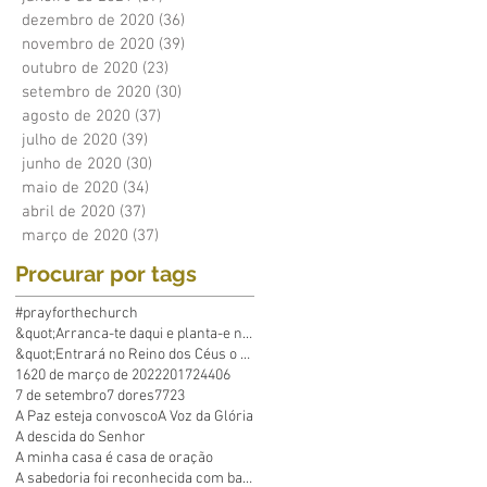
dezembro de 2020
(36)
36 posts
novembro de 2020
(39)
39 posts
outubro de 2020
(23)
23 posts
setembro de 2020
(30)
30 posts
agosto de 2020
(37)
37 posts
julho de 2020
(39)
39 posts
junho de 2020
(30)
30 posts
maio de 2020
(34)
34 posts
abril de 2020
(37)
37 posts
março de 2020
(37)
37 posts
Procurar por tags
#prayforthechurch
&quot;Arranca-te daqui e planta-e no mar&q
&quot;Entrará no Reino dos Céus o que põe em p
16
20 de março de 2022
2017
24
40
6
7 de setembro
7 dores
7723
A Paz esteja convosco
A Voz da Glória
A descida do Senhor
A minha casa é casa de oração
A sabedoria foi reconhecida com base em Suas obras