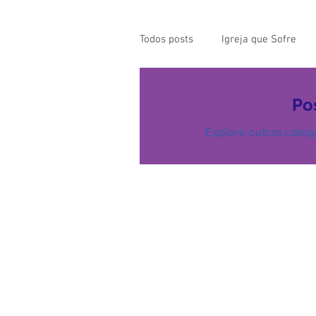
Todos posts
Igreja que Sofre
Mensagem da Semana
Pa
Po
Explore outras catego
Santos da Semana
Notícia
Párocos
Pároco Atual
Evangelho
Aconteceu