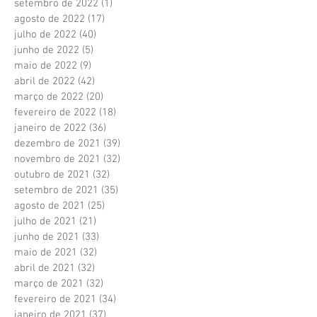
setembro de 2022
(1)
1 post
agosto de 2022
(17)
17 posts
julho de 2022
(40)
40 posts
junho de 2022
(5)
5 posts
maio de 2022
(9)
9 posts
abril de 2022
(42)
42 posts
março de 2022
(20)
20 posts
fevereiro de 2022
(18)
18 posts
janeiro de 2022
(36)
36 posts
dezembro de 2021
(39)
39 posts
novembro de 2021
(32)
32 posts
outubro de 2021
(32)
32 posts
setembro de 2021
(35)
35 posts
agosto de 2021
(25)
25 posts
julho de 2021
(21)
21 posts
junho de 2021
(33)
33 posts
maio de 2021
(32)
32 posts
abril de 2021
(32)
32 posts
março de 2021
(32)
32 posts
fevereiro de 2021
(34)
34 posts
janeiro de 2021
(37)
37 posts