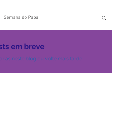
Semana do Papa
lavras do Padre Geovane
sts em breve
rias neste blog ou volte mais tarde.
s
Artigos
Avisos da Paróquia
Homilias
Paróquia
Padroeira
Video do Papa
Boletim