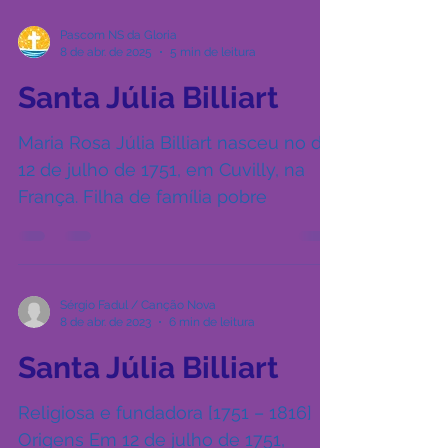
Pascom NS da Gloria
8 de abr. de 2025
5 min de leitura
Santa Júlia Billiart
Maria Rosa Júlia Billiart nasceu no dia
12 de julho de 1751, em Cuvilly, na
França. Filha de família pobre
Sérgio Fadul / Canção Nova
8 de abr. de 2023
6 min de leitura
Santa Júlia Billiart