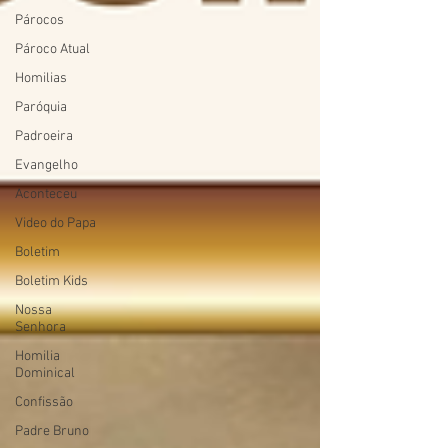
Párocos
Pároco Atual
Homilias
Paróquia
Padroeira
Evangelho
Aconteceu
Video do Papa
Boletim
Boletim Kids
Nossa
Senhora
Homilia
Dominical
Confissão
Padre Bruno