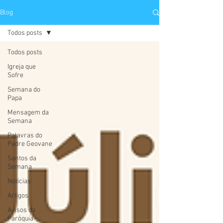
Blog
Todos posts
Todos posts
Igreja que
Sofre
Semana do
Papa
Mensagem da
Semana
Palavras do
Padre Geovane
Santos da
Semana
Notícias
Artigos
Avisos da
Paróquia