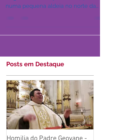
Religiosa e fundadora [1751 – 1816]
Origens Em 12 de julho de 1751,
numa pequena aldeia no norte da
França, nasce Maria Rosa Júlia...
Posts em Destaque