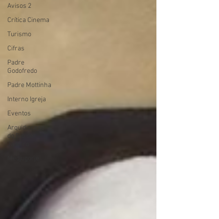
Avisos 2
Crítica Cinema
Turismo
Cifras
Padre
Godofredo
Padre Mottinha
Interno Igreja
Eventos
Arquidiocese
do Rio de
Janeiro
Medjugorje