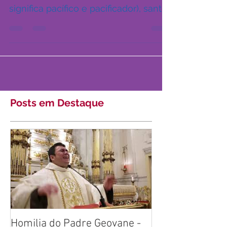
Pacificador de nome e de fato (o
nome “Ireneu” vem do grego e
significa pacífico e pacificador), santo
Ireneu foi apresentado ao papa...
Posts em Destaque