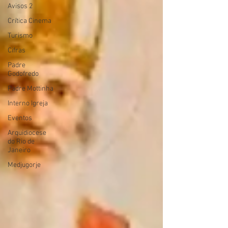
Avisos 2
Crítica Cinema
Turismo
Cifras
Padre
Godofredo
Padre Mottinha
Interno Igreja
Eventos
Arquidiocese
do Rio de
Janeiro
Medjugorje