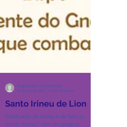
Sérgio Fadul / Canção Nova
28 de jun. de 2022
4 min de leitura
Santo Irineu de Lion