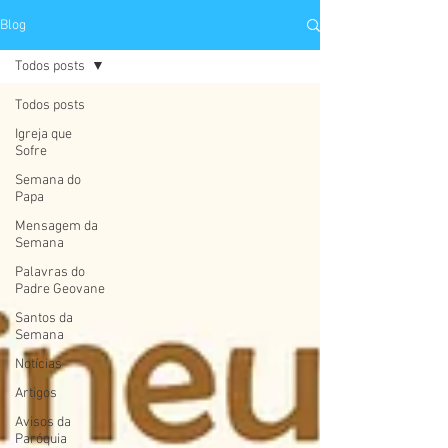
Blog
Todos posts
Todos posts
Igreja que
Sofre
Semana do
Papa
Mensagem da
Semana
Palavras do
Padre Geovane
Santos da
Semana
Notícias
Artigos
Avisos da
Paróquia