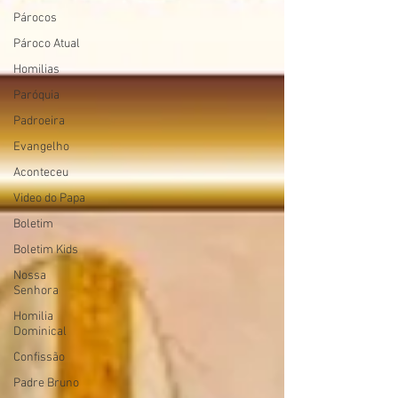
Párocos
Pároco Atual
Homilias
Paróquia
Padroeira
Evangelho
Aconteceu
Video do Papa
Boletim
Boletim Kids
Nossa
Senhora
Homilia
Dominical
Confissão
Padre Bruno