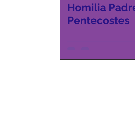
Homilia Padr
Pentecostes