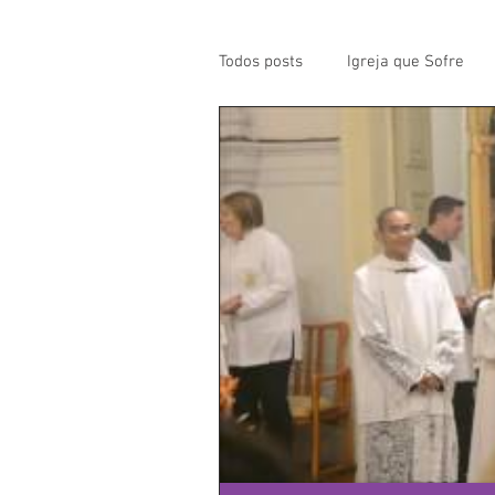
Todos posts
Igreja que Sofre
Mensagem da Semana
Pa
Santos da Semana
Notícia
Párocos
Pároco Atual
Evangelho
Aconteceu