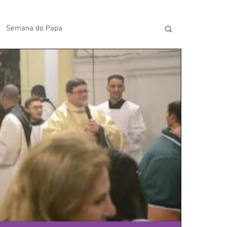
Semana do Papa
lavras do Padre Geovane
s
Artigos
Avisos da Paróquia
Homilias
Paróquia
Padroeira
Video do Papa
Boletim