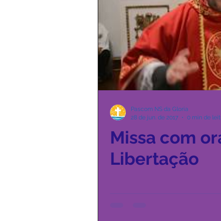
Pascom NS da Gloria
28 de jun. de 2017
0 min de lei
Missa com or
Libertação