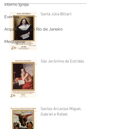
Interno Igreja
Santa Júlia Billiart
Eventos
Arquidiocese do Rio de Janeiro
Medjugorje
São Jerônimo de Estridão
Santos Arcanjos Miguel,
Gabriel e Rafael