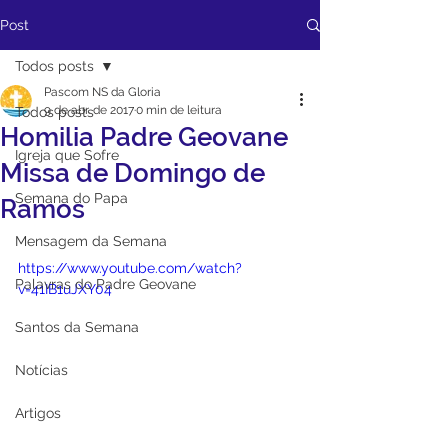
Post
Todos posts
Pascom NS da Gloria
9 de abr. de 2017
0 min de leitura
Todos posts
Homilia Padre Geovane
Igreja que Sofre
Missa de Domingo de
Semana do Papa
Ramos
Mensagem da Semana
https://www.youtube.com/watch?
Palavras do Padre Geovane
v=41IB1uJXY04
Santos da Semana
Notícias
Artigos