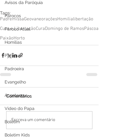
Avisos da Paróquia
Tags:
Párocos
Padre
missa
Geovane
orações
Homilia
libertação
Cura e Libertação
Cura
Domingo de Ramos
Páscoa
Pároco Atual
Paixão
Horto
Homilias
Paróquia
Padroeira
Evangelho
Aconteceu
Comentários
Video do Papa
Escreva um comentário
Boletim
Boletim Kids