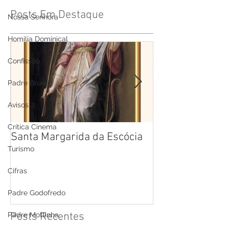
Posts Em Destaque
Nossa Senhora
Homilia Dominical
Confissão
Padre Bruno
Avisos 2
Crítica Cinema
Santa Margarida da Escócia
Santa Teresa B
Cruz
Turismo
Cifras
Padre Godofredo
Posts Recentes
Padre Mottinha