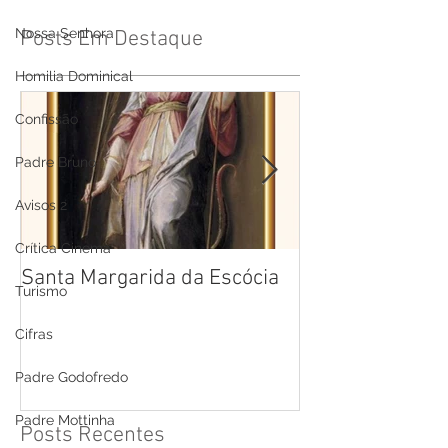
Nossa Senhora
Posts Em Destaque
Homilia Dominical
Confissão
Padre Bruno
Avisos 2
Crítica Cinema
Santa Margarida da Escócia
Santa Teresa B
Turismo
Cruz
Cifras
Padre Godofredo
Padre Mottinha
Posts Recentes