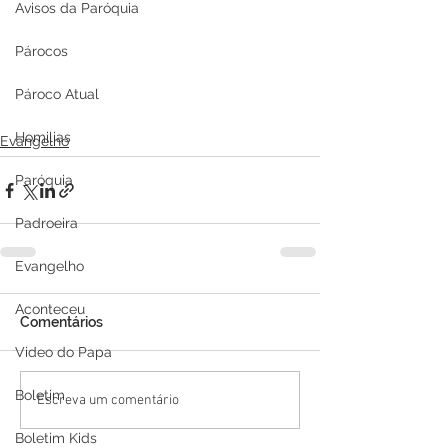
Avisos da Paróquia
Párocos
Pároco Atual
Homilias
Evangelho
Paróquia
Padroeira
Evangelho
Aconteceu
Comentários
Video do Papa
Boletim
Escreva um comentário
Boletim Kids