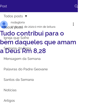
Post
Todos posts
nsdagloria
27 de out. de 2021
0 min de leitura
Todos posts
Tudo contribui para o
Igreja que Sofre
bem daqueles que amam
Semana do Papa
a Deus Rm 8,28
Mensagem da Semana
Palavras do Padre Geovane
Santos da Semana
Notícias
Artigos