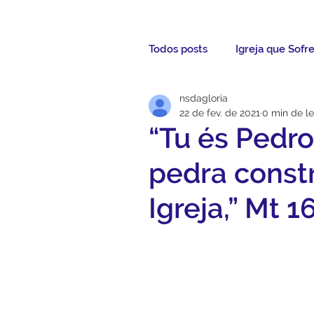
Todos posts
Igreja que Sofr
nsdagloria
Mensagem da Semana
22 de fev. de 2021
0 min de le
“Tu és Pedro
Santos da Semana
Not
pedra constr
Igreja,” Mt 1
Párocos
Pároco Atual
Evangelho
Aconteceu