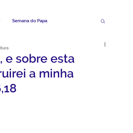
e
Semana do Papa
Palavras do Padre Geovane
itura
, e sobre esta
ícias
Artigos
Avisos da Paróquia
uirei a minha
6,18
Homilias
Paróquia
Padroeira
Video do Papa
Boletim