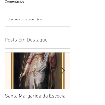
Comentários
Escreva um comentário
Posts Em Destaque
Santa Margarida da Escócia
Santa Teresa B
Cruz