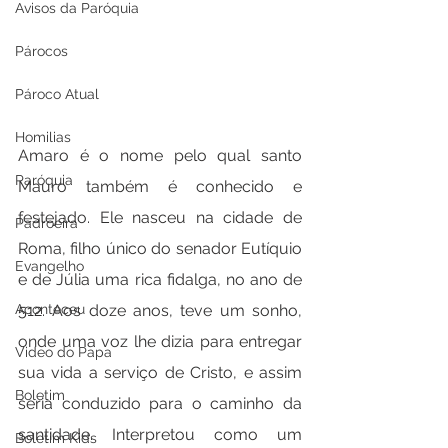
Avisos da Paróquia
Párocos
Pároco Atual
Homilias
Amaro é o nome pelo qual santo 
Paróquia
Mauro também é conhecido e 
festejado. Ele nasceu na cidade de 
Padroeira
Roma, filho único do senador Eutíquio 
Evangelho
e de Júlia uma rica fidalga, no ano de 
512. Aos doze anos, teve um sonho, 
Aconteceu
onde uma voz lhe dizia para entregar 
Video do Papa
sua vida a serviço de Cristo, e assim 
Boletim
seria conduzido para o caminho da 
santidade. Interpretou como um 
Boletim Kids