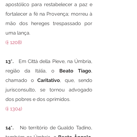
apostólico para restabelecer a paz e 
fortalecer a fé na Provença; morreu à 
mão dos hereges trespassado por 
uma lança.
(† 1208)
13*.   
Em Città della Pieve, na Úmbria, 
região da Itália, o 
Beato Tiago
, 
chamado o 
Caritativo
, que, sendo 
jurisconsulto, se tornou advogado 
dos pobres e dos oprimidos.
(† 1304)
14*.   
No território de Gualdo Tadino, 