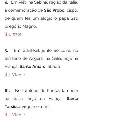
4.   
Em Riéti, na Sabina, região da Itália, 
a comemoração de 
São Probo
, bispo, 
de quem fez um elogio o papa São 
Gregório Magno.
(† c. 570)
5.   
Em Glanfeuil, junto ao Loire, no 
território de Angers, na Gália, hoje na 
França, 
Santo Amaro
, abade.
(† s. VI/VII)
6*.   
No território de Rodez, também 
na Gália, hoje na França, 
Santa 
Tarsícia
, virgem e mártir.
(† s. VI/VII)