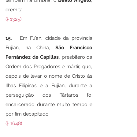
também na Úmbria, o 
Beato Ângelo
, 
eremita.
(† 1325)
15.   
Em Fu’an, cidade da província 
Fujian, na China, 
São Francisco 
Fernández de Capillas
, presbítero da 
Ordem dos Pregadores e mártir, que, 
depois de levar o nome de Cristo às 
Ilhas Filipinas e a Fujian, durante a 
perseguição dos Tártaros foi 
encarcerado durante muito tempo e 
por fim decapitado.
(† 1648)