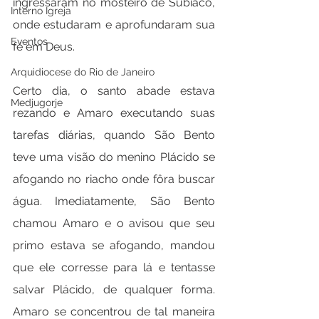
ingressaram no mosteiro de Subiaco, 
Interno Igreja
onde estudaram e aprofundaram sua 
Eventos
fé em Deus.
Arquidiocese do Rio de Janeiro
Certo dia, o santo abade estava 
Medjugorje
rezando e Amaro executando suas 
tarefas diárias, quando São Bento 
teve uma visão do menino Plácido se 
afogando no riacho onde fôra buscar 
água. Imediatamente, São Bento 
chamou Amaro e o avisou que seu 
primo estava se afogando, mandou 
que ele corresse para lá e tentasse 
salvar Plácido, de qualquer forma. 
Amaro se concentrou de tal maneira 