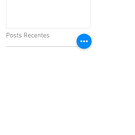
Posts Recentes
Santa Júlia Billiart
São Jerônimo de Estridão