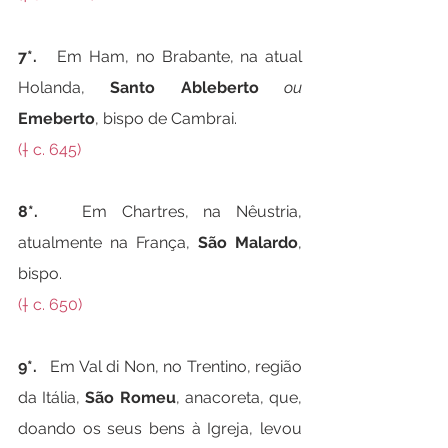
7*.   
Em Ham, no Brabante, na atual 
Holanda, 
Santo Ableberto
ou
Emeberto
, bispo de Cambrai.
(† c. 645)
8*.   
Em Chartres, na Nêustria, 
atualmente na França, 
São Malardo
, 
bispo.
(† c. 650)
9*.   
Em Val di Non, no Trentino, região 
da Itália, 
São Romeu
, anacoreta, que, 
doando os seus bens à Igreja, levou 