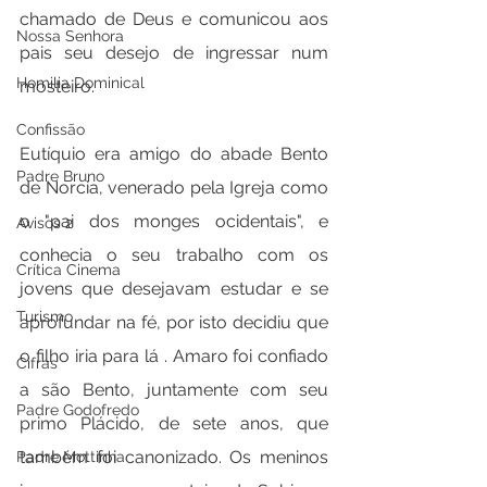
chamado de Deus e comunicou aos 
Nossa Senhora
pais seu desejo de ingressar num 
Homilia Dominical
mosteiro.
Confissão
Eutíquio era amigo do abade Bento 
Padre Bruno
de Norcia, venerado pela Igreja como 
o "pai dos monges ocidentais", e 
Avisos 2
conhecia o seu trabalho com os 
Crítica Cinema
jovens que desejavam estudar e se 
Turismo
aprofundar na fé, por isto decidiu que 
o filho iria para lá . Amaro foi confiado 
Cifras
a são Bento, juntamente com seu 
Padre Godofredo
primo Plácido, de sete anos, que 
também foi canonizado. Os meninos 
Padre Mottinha