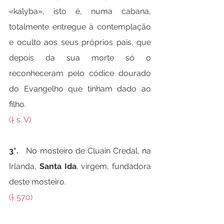
«kalyba», isto é, numa cabana, 
totalmente entregue à contemplação 
e oculto aos seus próprios pais, que 
depois da sua morte só o 
reconheceram pelo códice dourado 
do Evangelho que tinham dado ao 
filho.
(† s. V)
3*.   
No mosteiro de Cluain Credal, na 
Irlanda, 
Santa Ida
, virgem, fundadora 
deste mosteiro.
(† 570)