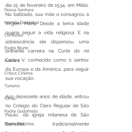
dia 15 de fevereiro de 1534, em Milão. 
Nossa Senhora
No batizado, sua mãe o consagrou à 
Homilia Dominical
Virgem Maria. Desde a tenra idade 
queria seguir a vida religiosa. E na 
Confissão
adolescência ele dispensou uma 
Padre Bruno
brilhante carreira na Corte do rei 
Carlos V, conhecido como o senhor 
Avisos 2
da Europa e da América, para seguir 
Crítica Cinema
sua vocação.
Turismo
Aos dezessete anos de idade, entrou 
Cifras
no Colégio do Clero Regular de São 
Padre Godofredo
Paulo, da igreja milanesa de São 
Barnabé, tradicionalmente 
Padre Mottinha