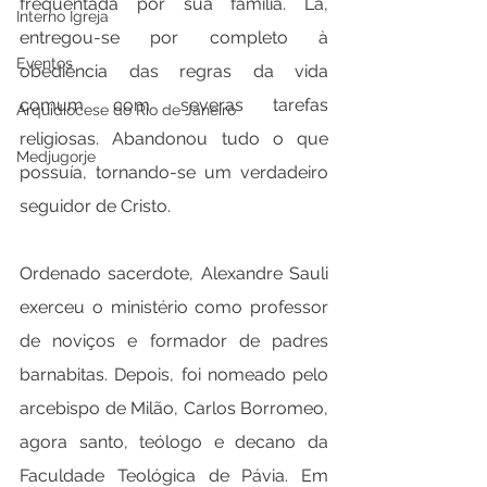
frequentada por sua família. Lá, 
Interno Igreja
entregou-se por completo à 
Eventos
obediência das regras da vida 
comum com severas tarefas 
Arquidiocese do Rio de Janeiro
religiosas. Abandonou tudo o que 
Medjugorje
possuía, tornando-se um verdadeiro 
seguidor de Cristo.
Ordenado sacerdote, Alexandre Sauli 
exerceu o ministério como professor 
de noviços e formador de padres 
barnabitas. Depois, foi nomeado pelo 
arcebispo de Milão, Carlos Borromeo, 
agora santo, teólogo e decano da 
Faculdade Teológica de Pávia. Em 