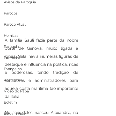
Avisos da Paróquia
Párocos
Pároco Atual
Homilias
A família Sauli fazia parte da nobre 
Paróquia
Corte de Gênova, muito ligada à 
Igreja. Nela, havia inúmeras figuras de 
Padroeira
destaque e influência na política, ricas 
Evangelho
e poderosas, tendo tradição de 
senadores e administradores para 
Aconteceu
aquela costa marítima tão importante 
Video do Papa
da Itália.
Boletim
No seio deles nasceu Alexandre, no 
Boletim Kids