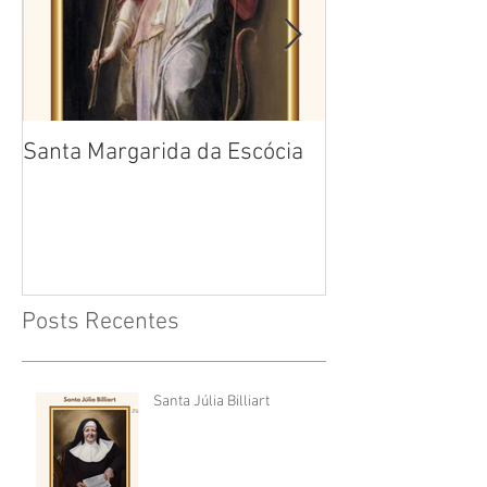
Santa Margarida da Escócia
Santa Teresa B
Cruz
Posts Recentes
Santa Júlia Billiart