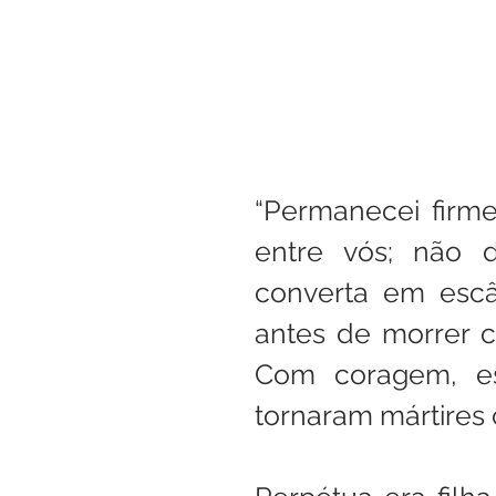
“Permanecei firme
entre vós; não d
converta em escân
antes de morrer c
Com coragem, ess
tornaram mártires 