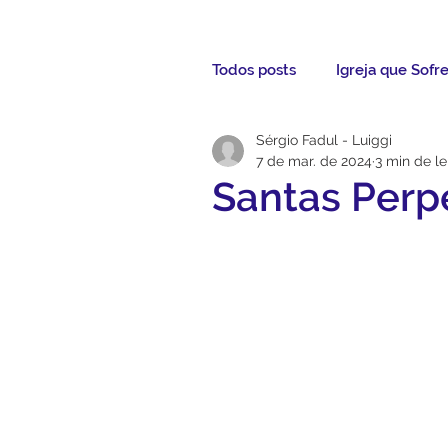
Todos posts
Igreja que Sofr
Sérgio Fadul - Luiggi
Mensagem da Semana
7 de mar. de 2024
3 min de le
Santas Perp
Santos da Semana
Not
Párocos
Pároco Atual
Evangelho
Aconteceu