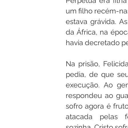
Perpétua era filha
um filho recém-nas
estava grávida. A
da África, na épo
havia decretado pe
Na prisão, Felici
pedia, de que seu
execução. Ao gem
respondeu ao guar
sofro agora é frut
atacada pelas fe
sozinha, Cristo sof