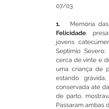
07/03
1.   
Memória das
Felicidade
, pres
jovens catecúme
Septímio Severo: 
cerca de vinte e d
uma criança de pe
estando grávida,
conservada até dar
de parto, mostrav
Passaram ambas do 