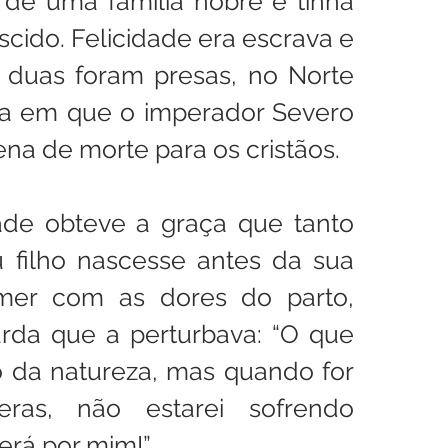
 de uma família nobre e tinha 
cido. Felicidade era escrava e 
s duas foram presas, no Norte 
ca em que o imperador Severo 
na de morte para os cristãos.
dade obteve a graça que tanto 
 filho nascesse antes da sua 
er com as dores do parto, 
da que a perturbava: “O que 
o da natureza, mas quando for 
ras, não estarei sofrendo 
rerá por mim!”.