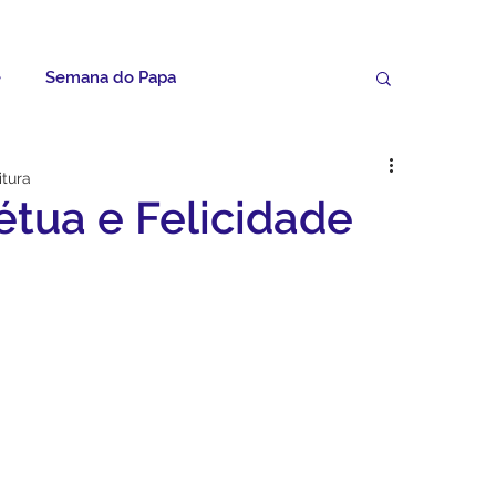
e
Semana do Papa
Palavras do Padre Geovane
itura
étua e Felicidade
ícias
Artigos
Avisos da Paróquia
Homilias
Paróquia
Padroeira
Video do Papa
Boletim