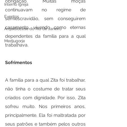
obrigação. Muitas moças 
Interno Igreja
continuavam no regime de 
Eventos
semiescravidão, sem conseguirem 
casamento, vivendo como eternas 
Arquidiocese do Rio de Janeiro
dependentes da família para a qual 
Medjugorje
trabalhava.
Sofrimentos
A família para a qual Zita foi trabalhar, 
não tinha o costume de tratar seus 
criados com dignidade. Por isso, Zita 
sofreu muito. Nos primeiros anos, 
principalmente. Ela foi maltratada por 
seus patrões e também pelos outros 