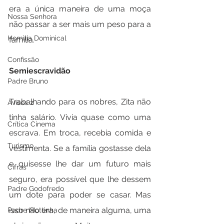
era a única maneira de uma moça 
Nossa Senhora
não passar a ser mais um peso para a 
Homilia Dominical
família.
Confissão
Semiescravidão
Padre Bruno
Trabalhando para os nobres, Zita não 
Avisos 2
tinha salário. Vivia quase como uma 
Crítica Cinema
escrava. Em troca, recebia comida e 
Turismo
vestimenta. Se a família gostasse dela 
e quisesse lhe dar um futuro mais 
Cifras
seguro, era possível que lhe dessem 
Padre Godofredo
um dote para poder se casar. Mas 
isso não era, de maneira alguma, uma 
Padre Mottinha