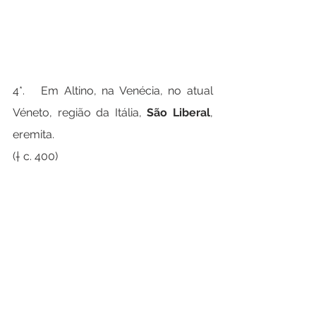
4*.   Em Altino, na Venécia, no atual 
Véneto, região da Itália, 
São Liberal
, 
eremita.
(† c. 400)