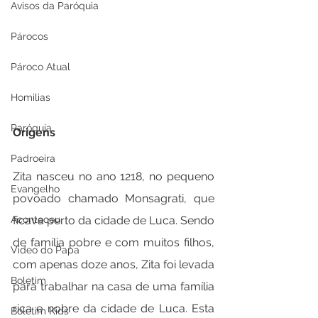
Avisos da Paróquia
Párocos
Pároco Atual
Homilias
Paróquia
Origens
Padroeira
Zita nasceu no ano 1218, no pequeno 
Evangelho
povoado chamado Monsagrati, que 
ficava perto da cidade de Luca. Sendo 
Aconteceu
de família pobre e com muitos filhos, 
Video do Papa
com apenas doze anos, Zita foi levada 
Boletim
para trabalhar na casa de uma família 
rica e nobre da cidade de Luca. Esta 
Boletim Kids