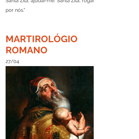
Santa Zita, ajudai-me. Santa Zita, rogai 
por nós.”
M
ARTIROLÓGIO 
ROMANO
27/04