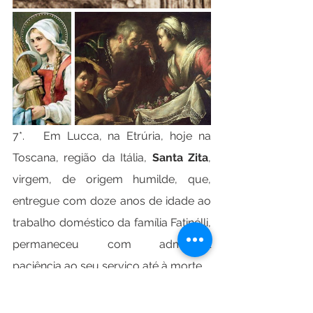
7*.   Em Lucca, na Etrúria, hoje na 
Toscana, região da Itália, 
Santa Zita
, 
virgem, de origem humilde, que, 
entregue com doze anos de idade ao 
trabalho doméstico da família Fatinélli, 
permaneceu com admirável 
paciência ao seu serviço até à morte.
(† 1278)