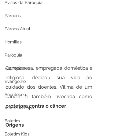
Avisos da Paróquia
Párocos
Pároco Atual
Homilias
Paróquia
Camponesa, empregada doméstica e 
Padroeira
religiosa, dedicou sua vida ao 
Evangelho
cuidado dos doentes. Vítima de um 
Aconteceu
câncer, é também invocada como 
protetora contra o câncer.
Video do Papa
Boletim
Origens
Boletim Kids