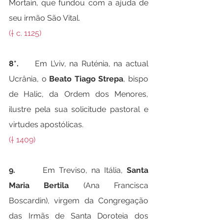
Mortain, que fundou com a ajuda de 
seu irmão São Vital.
(† c. 1125)
8*.
     Em L’viv, na Ruténia, na actual 
Ucrânia, o 
Beato Tiago Strepa
, bispo 
de Halic, da Ordem dos Menores, 
ilustre pela sua solicitude pastoral e 
virtudes apostólicas.
(† 1409)
9.
       Em Treviso, na Itália, 
Santa 
Maria Bertila
 (Ana Francisca 
Boscardin), virgem da Congregação 
das Irmãs de Santa Doroteia dos 