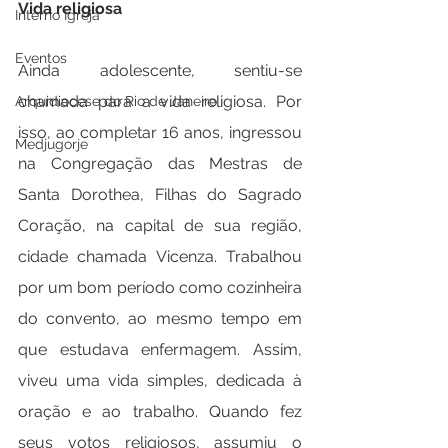
Vida religiosa
Interno Igreja
Eventos
Ainda adolescente, sentiu-se 
chamada para a vida religiosa. Por 
Arquidiocese do Rio de Janeiro
isso, ao completar 16 anos, ingressou 
Medjugorje
na Congregação das Mestras de  
Santa Dorothea, Filhas do Sagrado 
Coração, na capital de sua região, 
cidade chamada Vicenza. Trabalhou 
por um bom período como cozinheira 
do convento, ao mesmo tempo em 
que estudava enfermagem. Assim, 
viveu uma vida simples, dedicada à 
oração e ao trabalho. Quando fez 
seus votos religiosos, assumiu o 