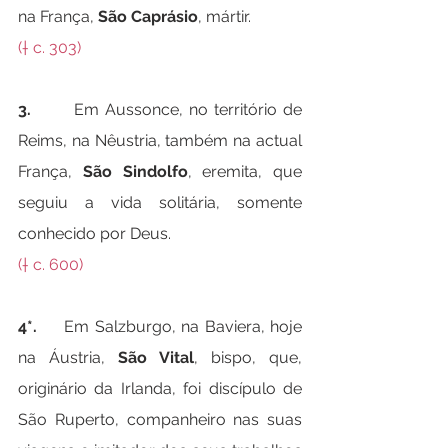
na França, 
São Caprásio
, mártir.
(† c. 303)
3.
       Em Aussonce, no território de 
Reims, na Nêustria, também na actual 
França, 
São Sindolfo
, eremita, que 
seguiu a vida solitária, somente 
conhecido por Deus.
(† c. 600)
4*.
     Em Salzburgo, na Baviera, hoje 
na Áustria, 
São Vital
, bispo, que, 
originário da Irlanda, foi discípulo de 
São Ruperto, companheiro nas suas 