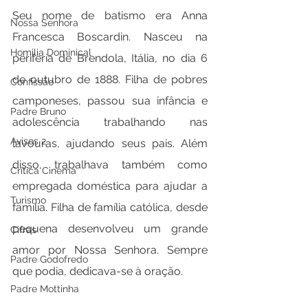
Seu nome de batismo era Anna 
Nossa Senhora
Francesca Boscardin. Nasceu na 
Homilia Dominical
periferia de Brendola, Itália, no dia 6 
de outubro de 1888. Filha de pobres 
Confissão
camponeses, passou sua infância e 
Padre Bruno
adolescência trabalhando nas 
Avisos 2
lavouras, ajudando seus pais. Além 
disso, trabalhava também como 
Crítica Cinema
empregada doméstica para ajudar a 
Turismo
família. Filha de família católica, desde 
pequena desenvolveu um grande 
Cifras
amor por Nossa Senhora. Sempre 
Padre Godofredo
que podia, dedicava-se à oração.
Padre Mottinha