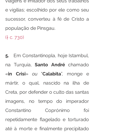
viagens e imitador dos seus trabalhos 
e vigílias; escolhido por ele como seu 
sucessor, converteu à fé de Cristo a 
população de Pinsgau.
(† c. 730)
5.
   Em Constantinopla, hoje Istambul, 
na Turquia, 
Santo André
 chamado 
«
in Crisi
» 
ou
 “
Calabita
”, monge e 
mártir, o qual, nascido na ilha de 
Creta, por defender o culto das santas 
imagens, no tempo do imperador 
Constantino Coprónimo foi 
repetidamente flagelado e torturado 
até à morte e finalmente precipitado 