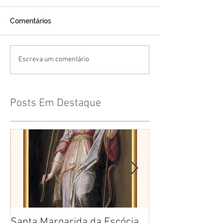
Comentários
Escreva um comentário
Posts Em Destaque
Santa Margarida da Escócia
Santa Teresa B