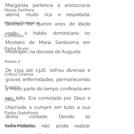
Margarida pertencia à aristocracia 
Nossa Senhora
alemã, muito rica e respeitada. 
Homilia Dominical
Quando fez quinze anos de idade 
vestiu o hábito dominicano no 
Confissão
Mosteiro de Maria Santíssima em 
Padre Bruno
Medingen, na diocese de Augusta.
Avisos 2
De 1314 até 1326, sofreu diversas e 
Crítica Cinema
graves enfermidades, permanecendo 
Turismo
a maior parte do tempo confinada em 
seu leito. Era consolada por Deus e 
Cifras
chamada a cumprir em tudo a sua 
Padre Godofredo
divina vontade. Devido às 
enfermidades não podia realizar 
Padre Mottinha