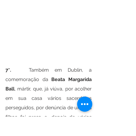
7*.   
Também em Dublin, a 
comemoração da 
Beata Margarida 
Ball
, mártir, que, já viúva, por acolher 
em sua casa vários sacerdotes 
perseguidos, por denúncia de um dos 
filhos foi presa e, depois de vários 
géneros de torturas no cárcere, 
morreu septuagenária em dia incerto.