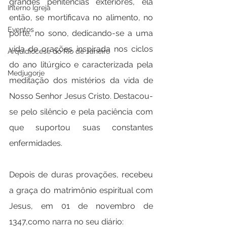
grandes penitências exteriores, ela 
Interno Igreja
então, se mortificava no alimento, no 
Eventos
porte, no sono, dedicando-se a uma 
vida de orações inspirada nos ciclos 
Arquidiocese do Rio de Janeiro
do ano litúrgico e caracterizada pela 
Medjugorje
meditação dos mistérios da vida de 
Nosso Senhor Jesus Cristo. Destacou-
se pelo silêncio e pela paciência com 
que suportou suas constantes 
enfermidades.
Depois de duras provações, recebeu 
a graça do matrimônio espiritual com 
Jesus, em 01 de novembro de 
1347,como narra no seu diário: