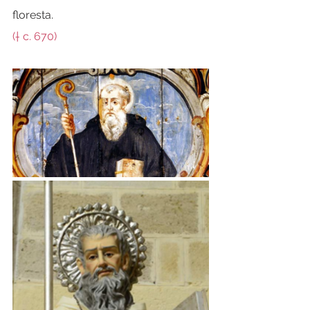
floresta.
(† c. 670)