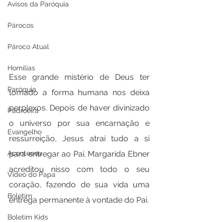
Avisos da Paróquia
Párocos
Pároco Atual
Homilias
Esse grande mistério de Deus ter 
Paróquia
tomado a forma humana nos deixa 
perplexos. Depois de haver divinizado 
Padroeira
o universo por sua encarnação e 
Evangelho
ressurreição, Jesus atrai tudo a si 
para entregar ao Pai. Margarida Ebner 
Aconteceu
acreditou nisso com todo o seu 
Video do Papa
coração, fazendo de sua vida uma 
Boletim
entrega permanente à vontade do Pai.
Boletim Kids