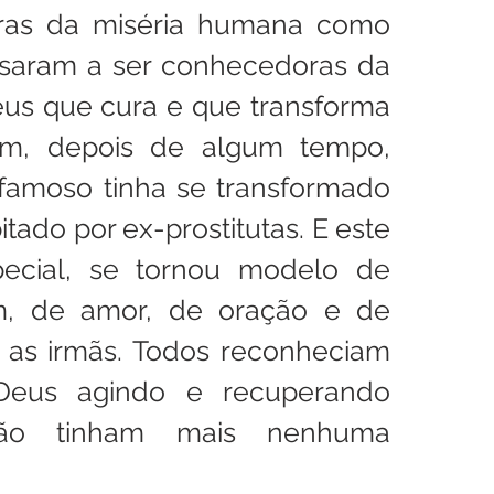
as da miséria humana como 
saram a ser conhecedoras da 
eus que cura e que transforma 
im, depois de algum tempo, 
 famoso tinha se transformado 
ado por ex-prostitutas. E este 
cial, se tornou modelo de 
m, de amor, de oração e de 
e as irmãs. Todos reconheciam 
eus agindo e recuperando 
ão tinham mais nenhuma 