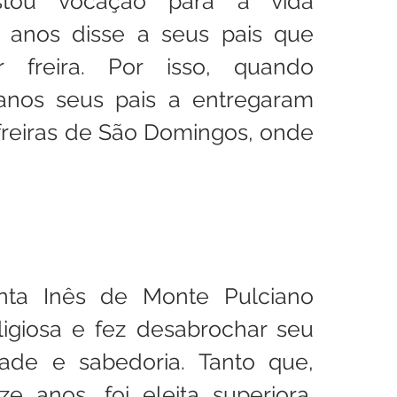
stou vocação para a vida 
is anos disse a seus pais que 
 freira. Por isso, quando 
nos seus pais a entregaram 
freiras de São Domingos, onde 
 
ta Inês de Monte Pulciano 
ligiosa e fez desabrochar seu 
dade e sabedoria. Tanto que, 
 anos, foi eleita superiora. 