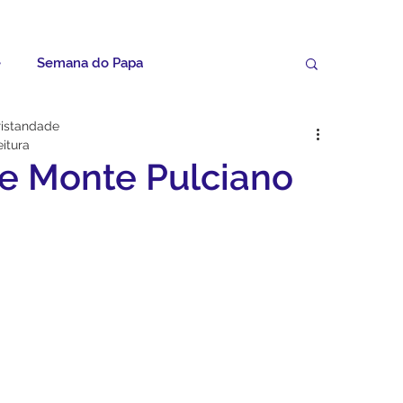
e
Semana do Papa
ristandade
Palavras do Padre Geovane
eitura
de Monte Pulciano
ícias
Artigos
Avisos da Paróquia
Homilias
Paróquia
Padroeira
Video do Papa
Boletim