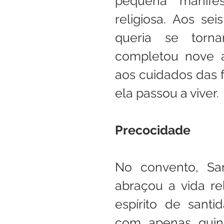
pequena manife
religiosa. Aos se
queria se tornar
completou nove a
aos cuidados das 
ela passou a viver. 
Precocidade
No convento, San
abraçou a vida re
espírito de santi
com apenas quinze