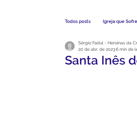
Todos posts
Igreja que Sofr
Sérgio Fadul - Heroínas da C
Mensagem da Semana
20 de abr. de 2023
6 min de l
Santa Inês 
Santos da Semana
Not
Párocos
Pároco Atual
Evangelho
Aconteceu