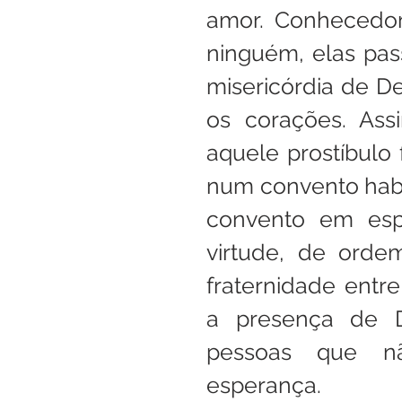
amor. Conhecedor
ninguém, elas pas
misericórdia de D
os corações. Ass
aquele prostíbulo
num convento habit
convento em espe
virtude, de orde
fraternidade entr
a presença de D
pessoas que n
esperança.