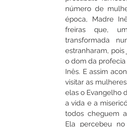
número de mulher
época, Madre Inê
freiras que, u
transformada nu
estranharam, pois
o dom da profecia
Inês. E assim aco
visitar as mulhere
elas o Evangelho d
a vida e a miseric
todos cheguem ao
Ela percebeu no 