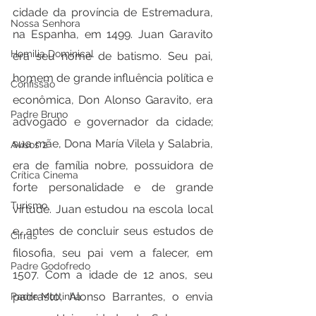
cidade da província de Estremadura, 
Nossa Senhora
na Espanha, em 1499. Juan Garavito 
Homilia Dominical
era seu nome de batismo. Seu pai, 
homem de grande influência política e 
Confissão
econômica, Don Alonso Garavito, era 
Padre Bruno
advogado e governador da cidade; 
sua mãe, Dona María Vilela y Salabria, 
Avisos 2
era de família nobre, possuidora de 
Crítica Cinema
forte personalidade e de grande 
Turismo
virtude. Juan estudou na escola local 
e, antes de concluir seus estudos de 
Cifras
filosofia, seu pai vem a falecer, em 
Padre Godofredo
1507. Com a idade de 12 anos, seu 
padrasto, Alonso Barrantes, o envia 
Padre Mottinha