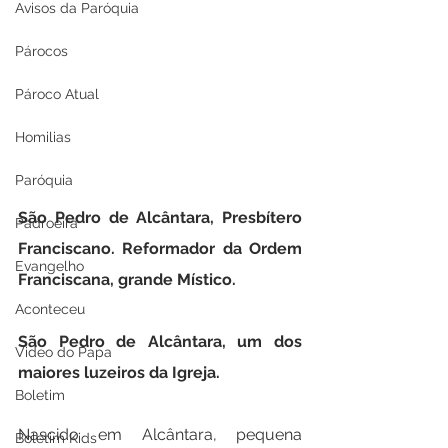
Avisos da Paróquia
Párocos
Pároco Atual
Homilias
Paróquia
São Pedro de Alcântara, Presbítero 
Padroeira
Franciscano. Reformador da Ordem 
Evangelho
Franciscana, grande Místico.
Aconteceu
São Pedro de Alcântara, um dos 
Video do Papa
maiores luzeiros da Igreja.
Boletim
Nascido em Alcântara, pequena 
Boletim Kids