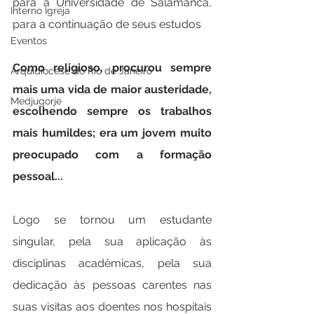
para a Universidade de Salamanca, 
Interno Igreja
para a continuação de seus estudos
Eventos
Como religioso, procurou sempre 
Arquidiocese do Rio de Janeiro
mais uma vida de maior austeridade, 
Medjugorje
escolhendo sempre os trabalhos 
mais humildes; era um jovem muito 
preocupado com a formação 
pessoal...
Logo se tornou um estudante 
singular, pela sua aplicação às 
disciplinas acadêmicas, pela sua 
dedicação às pessoas carentes nas 
suas visitas aos doentes nos hospitais 