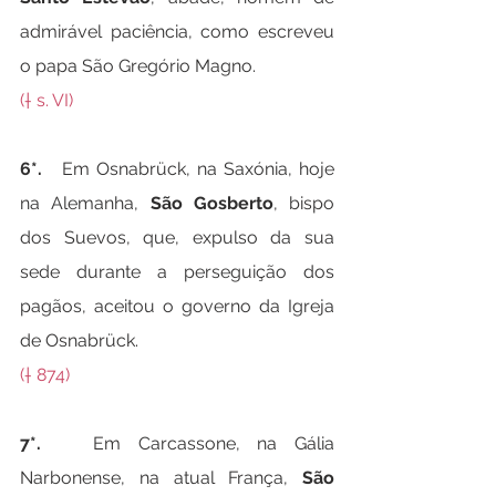
admirável paciência, como escreveu 
o papa São Gregório Magno.
(† s. VI)
6*.   
Em Osnabrück, na Saxónia, hoje 
na Alemanha, 
São Gosberto
, bispo 
dos Suevos, que, expulso da sua 
sede durante a perseguição dos 
pagãos, aceitou o governo da Igreja 
de Osnabrück.
(† 874)
7*.   
Em Carcassone, na Gália 
Narbonense, na atual França, 
São 