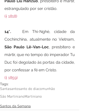
Paulo Liu Hanzuo
, presbítero e mártir, 
estrangulado por ser cristão.
(† 1818)
14*.   
Em Thi-Nghè, cidade da 
Cochinchina, atualmente no Vietnam, 
São Paulo Lê-Van-Loc
, presbítero e 
mártir, que no tempo do imperador Tu 
Duc foi degolado às portas da cidade, 
por confessar a fé em Cristo.
(† 1859)
Tags:
Santa
santo
santo do dia
comunhão
São Martiniano
Martiniano
Santos da Semana