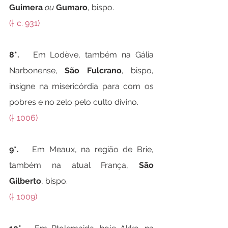
Guimera 
ou
Gumaro
, bispo.
(† c. 931)
8*.   
Em Lodève, também na Gália 
Narbonense, 
São Fulcrano
, bispo, 
insigne na misericórdia para com os 
pobres e no zelo pelo culto divino.
(† 1006)
9*.   
Em Meaux, na região de Brie, 
também na atual França, 
São 
Gilberto
, bispo.
(† 1009)