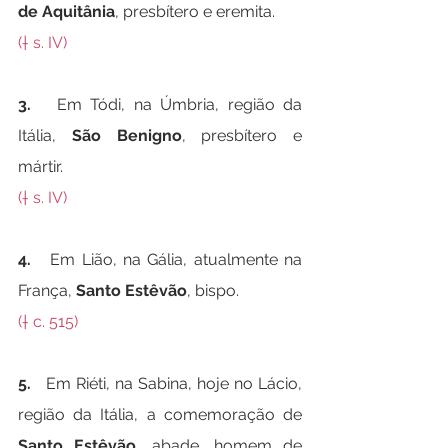
de Aquitânia
, presbítero e eremita.
(† s. IV)
3.   
Em Tódi, na Úmbria, região da 
Itália, 
São Benigno
, presbítero e 
mártir.
(† s. IV)
4.   
Em Lião, na Gália, atualmente na 
França, 
Santo Estêvão
, bispo.
(† c. 515)
5.   
Em Riéti, na Sabina, hoje no Lácio, 
região da Itália, a comemoração de 
Santo Estêvão
, abade, homem de 