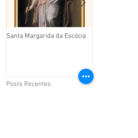
Santa Margarida da Escócia
Santa Teresa B
Cruz
Posts Recentes
Santa Júlia Billiart