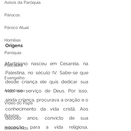
Avisos da Paróquia
Párocos
Pároco Atual
Homilias
Origens
Paróquia
Martiniano nasceu em Cesaréia, na 
Padroeira
Palestina, no século IV. Sabe-se que 
Evangelho
desde criança ele quis dedicar sua 
vida ao serviço de Deus. Por isso, 
Aconteceu
ainda criança, procurava a oração e o 
Video do Papa
conhecimento da vida cristã. Aos 
Boletim
dezoito anos, convicto de sua 
vocação para a vida religiosa, 
Boletim Kids