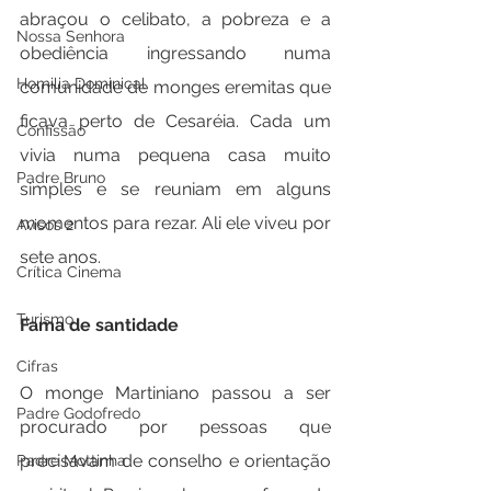
abraçou o celibato, a pobreza e a 
Nossa Senhora
obediência ingressando numa 
Homilia Dominical
comunidade de monges eremitas que 
ficava perto de Cesaréia. Cada um 
Confissão
vivia numa pequena casa muito 
Padre Bruno
simples e se reuniam em alguns 
momentos para rezar. Ali ele viveu por 
Avisos 2
sete anos.
Crítica Cinema
Turismo
Fama de santidade
Cifras
O monge Martiniano passou a ser 
Padre Godofredo
procurado por pessoas que 
precisavam de conselho e orientação 
Padre Mottinha