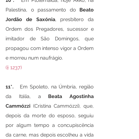
10*.   
Em Ptolemaida, hoje Akko, na 
Palestina, o passamento do 
Beato 
Jordão de Saxónia
, presbítero da 
Ordem dos Pregadores, sucessor e 
imitador de São Domingos, que 
propagou com intenso vigor a Ordem 
e morreu num naufrágio.
(† 1237)
11*.   
Em Spoleto, na Úmbria, região 
da Itália, a 
Beata Agostinha 
Cammózzi 
(Cristina Cammózzi), que, 
depois da morte do esposo, seguiu 
por algum tempo a concupiscência 
da carne, mas depois escolheu a vida 