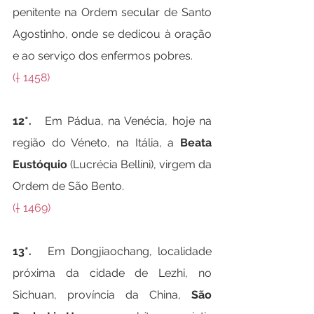
penitente na Ordem secular de Santo 
Agostinho, onde se dedicou à oração 
e ao serviço dos enfermos pobres.
(† 1458)
12*.   
Em Pádua, na Venécia, hoje na 
região do Véneto, na Itália, a 
Beata 
Eustóquio
 (Lucrécia Bellíni), virgem da 
Ordem de São Bento.
(† 1469)
13*.   
Em Dongjiaochang, localidade 
próxima da cidade de Lezhi, no 
Sichuan, província da China, 
São 