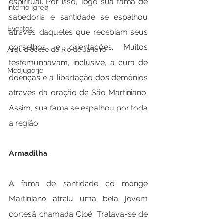
espiritual. Por isso, logo sua fama de 
Interno Igreja
sabedoria e santidade se espalhou 
Eventos
através daqueles que recebiam seus 
conselhos e orientações. Muitos 
Arquidiocese do Rio de Janeiro
testemunhavam, inclusive, a cura de 
Medjugorje
doenças e a libertação dos demônios 
através da oração de São Martiniano. 
Assim, sua fama se espalhou por toda 
a região.
Armadilha
A fama de santidade do monge 
Martiniano atraiu uma bela jovem 
cortesã chamada Cloé. Tratava-se de 