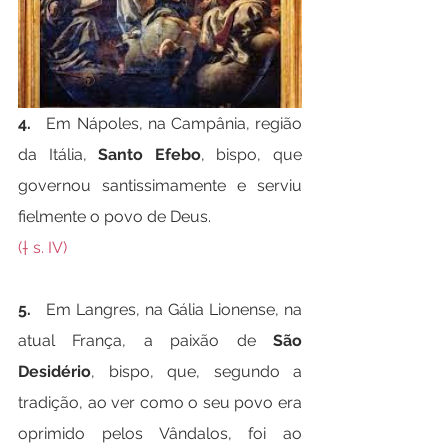
4.   
Em Nápoles, na Campânia, região 
da Itália, 
Santo Efebo
, bispo, que 
governou santissimamente e serviu 
fielmente o povo de Deus.
(† s. IV)
5.   
Em Langres, na Gália Lionense, na 
atual França, a paixão de 
São 
Desidério
, bispo, que, segundo a 
tradição, ao ver como o seu povo era 
oprimido pelos Vândalos, foi ao 