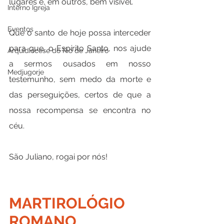
lugares e, em outros, bem visível.
Interno Igreja
Eventos
Que o santo de hoje possa interceder 
para que, o Espírito Santo, nos ajude 
Arquidiocese do Rio de Janeiro
a sermos ousados em nosso 
Medjugorje
testemunho, sem medo da morte e 
das perseguições, certos de que a 
nossa recompensa se encontra no 
céu.
São Juliano, rogai por nós!
MARTIROLÓGIO 
ROMANO 