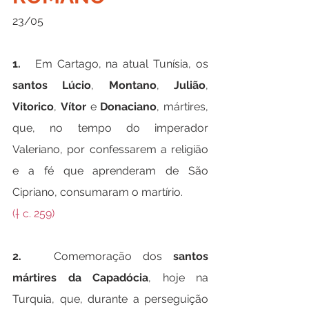
23/05
1.   
Em Cartago, na atual Tunísia, os 
santos Lúcio
, 
Montano
, 
Julião
, 
Vitorico
, 
Vítor
 e 
Donaciano
, mártires, 
que, no tempo do imperador 
Valeriano, por confessarem a religião 
e a fé que aprenderam de São 
Cipriano, consumaram o martírio.
(† c. 259)
2.   
Comemoração dos 
santos 
mártires da Capadócia
, hoje na 
Turquia, que, durante a perseguição 