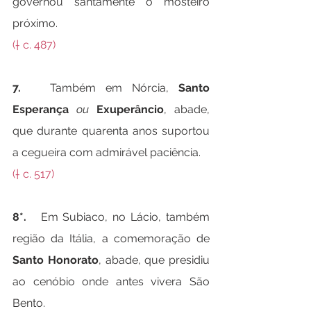
governou santamente o mosteiro 
próximo.
(† c. 487)
7.   
Também em Nórcia, 
Santo 
Esperança
ou
Exuperâncio
, abade, 
que durante quarenta anos suportou 
a cegueira com admirável paciência.
(† c. 517)
8*.   
Em Subiaco, no Lácio, também 
região da Itália, a comemoração de 
Santo Honorato
, abade, que presidiu 
ao cenóbio onde antes vivera São 
Bento.