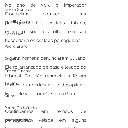
No ano de 305, o imperador 
Nossa Senhora
Diocleciano começou uma 
Homilia Dominical
perseguição aos cristãos. Juliano, 
então, passou a acolher em sua 
Confissão
hospedaria os cristãos perseguidos.
Padre Bruno
Alguns homens denunciaram Juliano. 
Avisos 2
Ele foi arrancado de casa e levado ao 
Crítica Cinema
tribunal. Por não renunciar à fé em 
Turismo
Cristo, foi condenado e decapitado. 
Hoje, ele vive com Cristo na Glória. 
Cifras
Padre Godofredo
Continuamos em tempos de 
perseguição, velada em alguns 
Padre Mottinha