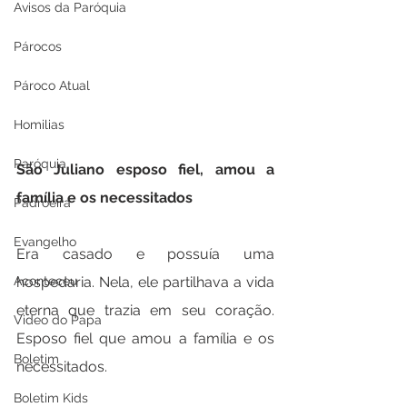
Avisos da Paróquia
Párocos
Pároco Atual
Homilias
Paróquia
São Juliano esposo fiel, amou a 
família e os necessitados
Padroeira
Evangelho
Era casado e possuía uma 
hospedaria. Nela, ele partilhava a vida 
Aconteceu
eterna que trazia em seu coração. 
Video do Papa
Esposo fiel que amou a família e os 
Boletim
necessitados.
Boletim Kids