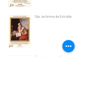
São Jerônimo de Estridão
Santos Arcanjos Miguel,
Gabriel e Rafael
São Venceslau da Boêmia