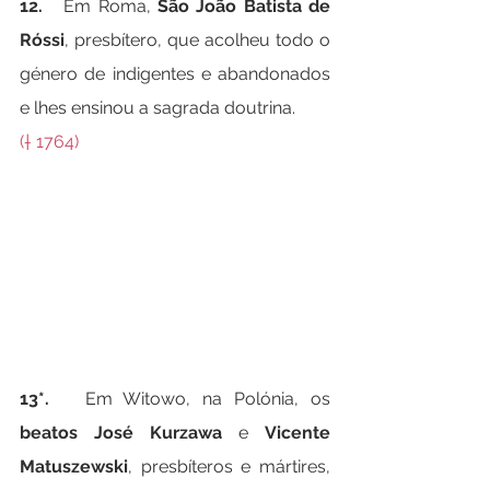
12.   
Em Roma, 
São João Batista de 
Róssi
, presbítero, que acolheu todo o 
género de indigentes e abandonados 
e lhes ensinou a sagrada doutrina.
(† 1764)
13*.   
Em Witowo, na Polónia, os 
beatos José Kurzawa
 e 
Vicente 
Matuszewski
, presbíteros e mártires, 