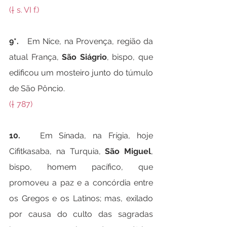
(† s. VI f.)
9*.   
Em Nice, na Provença, região da 
atual França, 
São Siágrio
, bispo, que 
edificou um mosteiro junto do túmulo 
de São Pôncio.
(† 787)
10.   
Em Sínada, na Frígia, hoje 
Cifitkasaba, na Turquia, 
São Miguel
, 
bispo, homem pacífico, que 
promoveu a paz e a concórdia entre 
os Gregos e os Latinos; mas, exilado 
por causa do culto das sagradas 