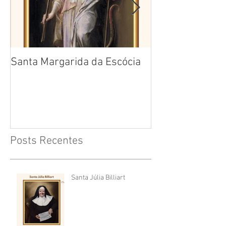
Santa Margarida da Escócia
Santa Teresa B
Cruz
Posts Recentes
Santa Júlia Billiart