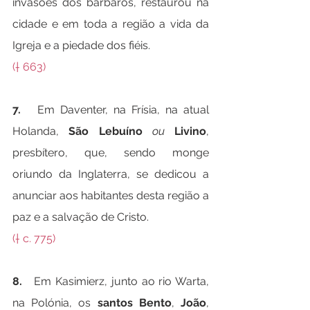
invasões dos bárbaros, restaurou na 
cidade e em toda a região a vida da 
Igreja e a piedade dos fiéis.
(† 663)
7.   
Em Daventer, na Frísia, na atual 
Holanda, 
São Lebuíno
ou
Livino
, 
presbítero, que, sendo monge 
oriundo da Inglaterra, se dedicou a 
anunciar aos habitantes desta região a 
paz e a salvação de Cristo.
(† c. 775)
8.   
Em Kasimierz, junto ao rio Warta, 
na Polónia, os 
santos Bento
, 
João
, 