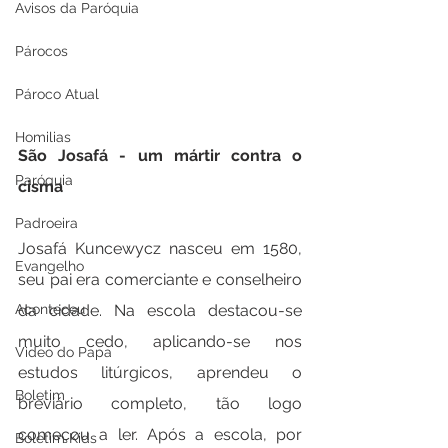
Avisos da Paróquia
Párocos
Pároco Atual
Homilias
São Josafá - um mártir contra o 
Paróquia
cisma
Padroeira
Josafá Kuncewycz nasceu em 1580, 
Evangelho
seu pai era comerciante e conselheiro 
da cidade. Na escola destacou-se 
Aconteceu
muito cedo, aplicando-se nos 
Video do Papa
estudos litúrgicos, aprendeu o 
Boletim
breviário completo, tão logo 
começou a ler. Após a escola, por 
Boletim Kids