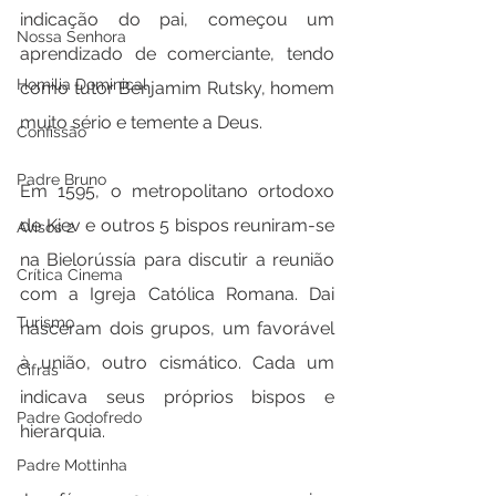
indicação do pai, começou um 
Nossa Senhora
aprendizado de comerciante, tendo 
Homilia Dominical
como tutor Benjamim Rutsky, homem 
muito sério e temente a Deus.
Confissão
Padre Bruno
Em 1595, o metropolitano ortodoxo 
de Kiev e outros 5 bispos reuniram-se 
Avisos 2
na Bielorússía para discutir a reunião 
Crítica Cinema
com a Igreja Católica Romana. Dai 
Turismo
nasceram dois grupos, um favorável 
à união, outro cismático. Cada um 
Cifras
indicava seus próprios bispos e 
Padre Godofredo
hierarquia. 
Padre Mottinha