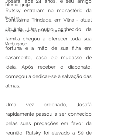
Josafá, aos 24 anos, e seu amigo 
Interno Igreja
Rutsky entraram no monastério da 
Eventos
Santíssima Trindade, em Vilna - atual 
Lituânia. Um outro conhecido da 
Arquidiocese do Rio de Janeiro
família chegou a oferecer toda sua 
Medjugorje
fortuna e a mão de sua filha em 
casamento, caso ele mudasse de 
idéia. Após receber o diaconato, 
começou a dedicar-se à salvação das 
almas.
Uma vez ordenado, Josafá 
rapidamente passou a ser conhecido 
pelas suas pregações em favor da 
reunião. Rutsky foi elevado a Sé de 