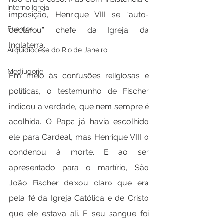
Interno Igreja
imposição, Henrique VIII se “auto-
Eventos
declarou” chefe da Igreja da 
Inglaterra.
Arquidiocese do Rio de Janeiro
Medjugorje
Em meio às confusões religiosas e 
políticas, o testemunho de Fischer 
indicou a verdade, que nem sempre é 
acolhida. O Papa já havia escolhido 
ele para Cardeal, mas Henrique VIII o 
condenou à morte. E ao ser 
apresentado para o martírio, São 
João Fischer deixou claro que era 
pela fé da Igreja Católica e de Cristo 
que ele estava ali. E seu sangue foi 