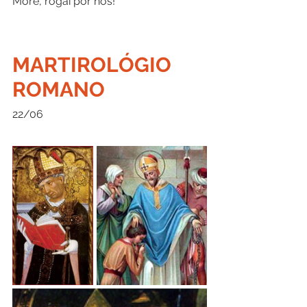
More, rogai por nós!
MARTIROLÓGIO 
ROMANO
22/06