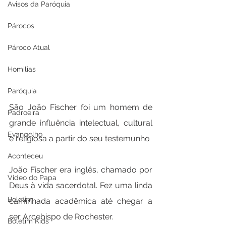
Avisos da Paróquia
Párocos
Pároco Atual
Homilias
Paróquia
São João Fischer foi um homem de 
Padroeira
grande influência intelectual, cultural 
Evangelho
e religiosa a partir do seu testemunho
Aconteceu
João Fischer era inglês, chamado por 
Video do Papa
Deus à vida sacerdotal. Fez uma linda 
Boletim
caminhada acadêmica até chegar a 
ser Arcebispo de Rochester.
Boletim Kids