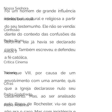
Nossa Senhora
Foi um homem de grande influência 
intelectual, cultural e religiosa a partir 
Homilia Dominical
do seu testemunho. Ele não se vendia: 
Confissão
diante do contexto das confusões da 
Padre Bruno
Reforma ele já havia se declarado 
contra. Também escreveu e defendeu 
Avisos 2
a fé católica.
Crítica Cinema
Henrique VIII, por causa de um 
Turismo
envolvimento com uma amante, quis 
Cifras
que a Igreja declarasse nulo seu 
Padre Godofredo
casamento. Mas, ao ser analisado 
pelo Bispo de Rochester, viu-se que 
Padre Mottinha
não era o caso. Mas com insistência e 