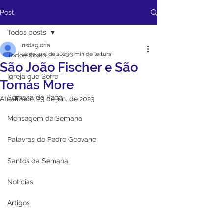
Post
Todos posts
nsdagloria
22 de jun. de 2023
3 min de leitura
Todos posts
São João Fischer e São
Igreja que Sofre
Tomás More
Semana do Papa
Atualizado:
23 de jun. de 2023
Mensagem da Semana
Palavras do Padre Geovane
Santos da Semana
Notícias
Artigos