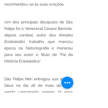
recomendou-se às suas orações.
Um dos principais discípulos de São 
Felipe foi o Venerável Cesare Barônio, 
depois cardeal, autor dos 
Annales 
Ecclesiastici,
 trabalho que marcou 
época na historiografia e mereceu 
para seu autor o título de “Pai da 
História Eclesiástica”.
São Felipe Néri entregou sua alma a 
Deus no dia 26 de maio de 1595, 
sendo canonizado apenas 27 anos 
depois, juntamente com Santo Isidro 
Lavrador, Santo Inácio de Loyola, São 