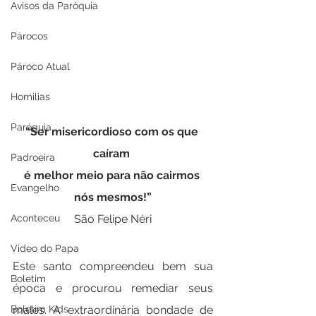
Avisos da Paróquia
Párocos
Pároco Atual
Homilias
Paróquia
“Ser misericordioso com os que 
caíram 
Padroeira
é melhor meio para não cairmos 
Evangelho
nós mesmos!”
São Felipe Néri
Aconteceu
Video do Papa
Este santo compreendeu bem sua 
Boletim
época e procurou remediar seus 
males. A extraordinária bondade de 
Boletim Kids