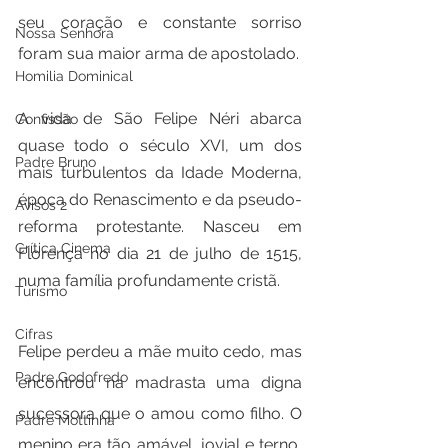
seu coração e constante sorriso 
Nossa Senhora
foram sua maior arma de apostolado.
Homilia Dominical
A vida de São Felipe Néri abarca 
Confissão
quase todo o século XVI, um dos 
Padre Bruno
mais turbulentos da Idade Moderna, 
época do Renascimento e da pseudo-
Avisos 2
reforma protestante. Nasceu em 
Crítica Cinema
Florença no dia 21 de julho de 1515, 
numa família profundamente cristã. 
Turismo
Cifras
Felipe perdeu a mãe muito cedo, mas 
Padre Godofredo
encontrou na madrasta uma digna 
sucessora que o amou como filho. O 
Padre Mottinha
menino era tão amável, jovial e terno, 