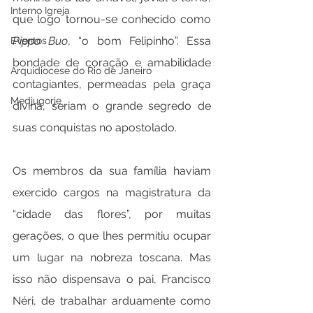
Interno Igreja
que logo tornou-se conhecido como 
Pippo Buo
, “o bom Felipinho”. Essa 
Eventos
bondade de coração e amabilidade 
Arquidiocese do Rio de Janeiro
contagiantes, permeadas pela graça 
Medjugorje
divina, seriam o grande segredo de 
suas conquistas no apostolado.
Os membros da sua família haviam 
exercido cargos na magistratura da 
“cidade das flores”, por muitas 
gerações, o que lhes permitiu ocupar 
um lugar na nobreza toscana. Mas 
isso não dispensava o pai, Francisco 
Néri, de trabalhar arduamente como 