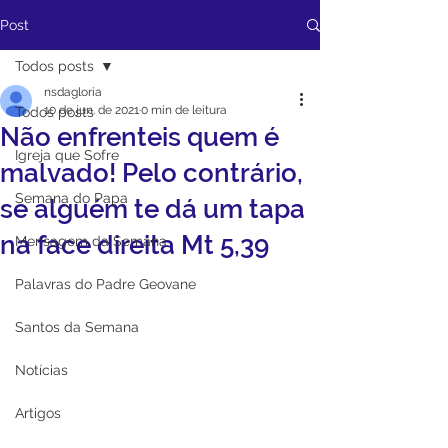
Post
Todos posts
nsdagloria
10 de jun. de 2021
0 min de leitura
Todos posts
Não enfrenteis quem é
Igreja que Sofre
malvado! Pelo contrário,
Semana do Papa
se alguém te dá um tapa
na face direita Mt 5,39
Mensagem da Semana
Palavras do Padre Geovane
Santos da Semana
Notícias
Artigos