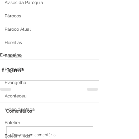
Avisos da Paróquia
Párocos
Pároco Atual
Homilias
Evangelho
Paróquia
Padroeira
Evangelho
Aconteceu
Video do Papa
Comentários
Boletim
Escreva um comentário
Boletim Kids