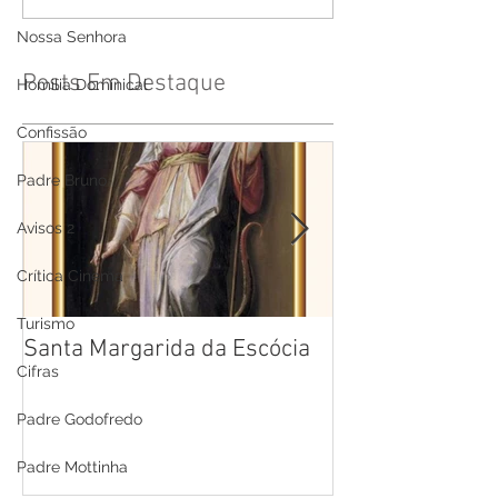
Nossa Senhora
Posts Em Destaque
Homilia Dominical
Confissão
Padre Bruno
Avisos 2
Crítica Cinema
Turismo
Santa Margarida da Escócia
Santa Teresa B
Cifras
Cruz
Padre Godofredo
Padre Mottinha