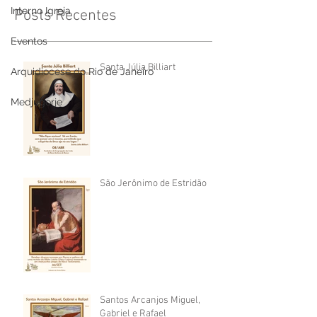
Interno Igreja
Posts Recentes
Eventos
Santa Júlia Billiart
Arquidiocese do Rio de Janeiro
Medjugorje
São Jerônimo de Estridão
Santos Arcanjos Miguel,
Gabriel e Rafael