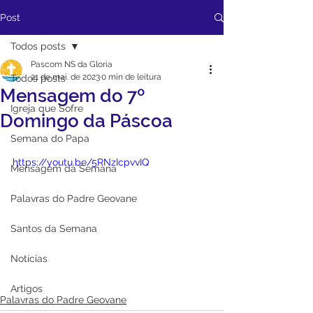
Post
Todos posts
Pascom NS da Gloria
21 de mai. de 2023
0 min de leitura
Todos posts
Mensagem do 7º
Igreja que Sofre
Domingo da Páscoa
Semana do Papa
https://youtu.be/5RNzIcpvvIQ
Mensagem da Semana
Palavras do Padre Geovane
Santos da Semana
Notícias
Artigos
Palavras do Padre Geovane