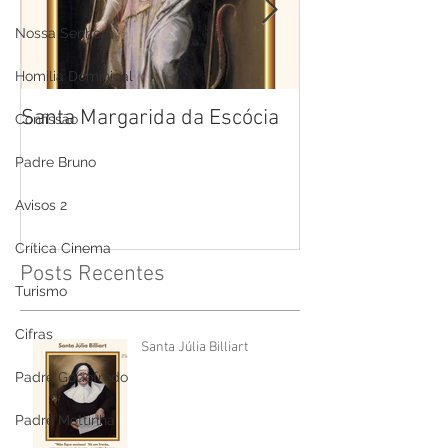
Nossa Senhora
Homilia Dominical
Santa Margarida da Escócia
Santa Teresa B
Confissão
Cruz
Padre Bruno
Avisos 2
Crítica Cinema
Posts Recentes
Turismo
Cifras
Santa Júlia Billiart
Padre Godofredo
Padre Mottinha