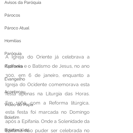
Avisos da Paróquia
Párocos
Pároco Atual
Homilias
Paróquia
A Igreja do Oriente já celebrava a 
Epifania e o Batismo de Jesus, no ano 
Padroeira
300, em 6 de janeiro, enquanto a 
Evangelho
Igreja do Ocidente comemorava esta 
Aconteceu
festa apenas na Liturgia das Horas. 
Em 1969, com a Reforma litúrgica, 
Video do Papa
esta festa foi marcada no Domingo 
Boletim
após a Epifania. Onde a Solenidade da 
Epifania não puder ser celebrada no 
Boletim Kids