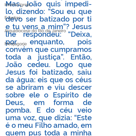
Mas, João quis impedi-
Interno Igreja
lo, dizendo: “Sou eu que 
devo ser batizado por ti 
Eventos
e tu vens a mim”? Jesus 
Arquidiocese do Rio de Janeiro
lhe respondeu: “Deixa, 
por enquanto, pois 
Medjugorje
convém que cumpramos 
toda a justiça”. Então, 
João cedeu. Logo que 
Jesus foi batizado, saiu 
da água: eis que os céus 
se abriram e viu descer 
sobre ele o Espírito de 
Deus, em forma de 
pomba. E do céu veio 
uma voz, que dizia: “Este 
é o meu Filho amado, em 
quem pus toda a minha 