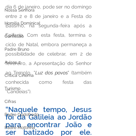
dia 6 de janeiro, pode ser no domingo 
Nossa Senhora
entre 2 e 8 de janeiro e a Festa do 
Homilia Dominical
Batismo, na segunda-feira após a 
Epifania. Com esta festa, termina o 
Confissão
ciclo de Natal, embora permaneça a 
Padre Bruno
possibilidade de celebrar, em 2 de 
Avisos 2
fevereiro, a Apresentação do Senhor 
ao Templo, "
Luz dos povos
" (também 
Crítica Cinema
conhecida como festa das 
Turismo
"Candeias").
Cifras
“Naquele tempo, Jesus 
Padre Godofredo
foi da Galileia ao Jordão 
para encontrar João e 
Padre Mottinha
ser batizado por ele. 