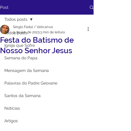
Post
Todos posts
Sérgio Fadul / Vatican.va
9 de jan. de 2023
3 min de leitura
Todos posts
Festa do Batismo de
Igreja que Sofre
Nosso Senhor Jesus
Semana do Papa
Mensagem da Semana
Palavras do Padre Geovane
Santos da Semana
Notícias
Artigos