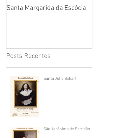
Santa Margarida da Escócia
Santa Teresa B
Cruz
Posts Recentes
Santa Júlia Billiart
São Jerônimo de Estridão