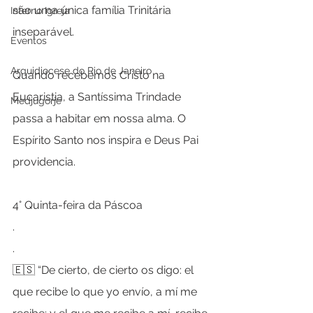
são uma única família Trinitária 
Interno Igreja
inseparável. 
Eventos
Arquidiocese do Rio de Janeiro
Quando recebemos Cristo na 
Eucaristia, a Santíssima Trindade 
Medjugorje
passa a habitar em nossa alma. O 
Espírito Santo nos inspira e Deus Pai 
providencia.
4° Quinta-feira da Páscoa
.
.
🇪🇸 “De cierto, de cierto os digo: el 
que recibe lo que yo envío, a mí me 