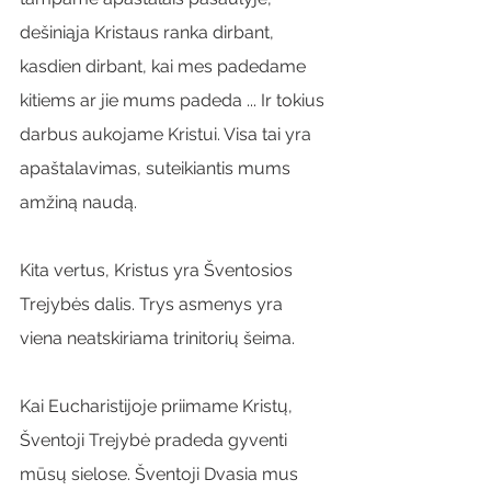
dešiniąja Kristaus ranka dirbant, 
kasdien dirbant, kai mes padedame 
kitiems ar jie mums padeda ... Ir tokius 
darbus aukojame Kristui. Visa tai yra 
apaštalavimas, suteikiantis mums 
amžiną naudą.
Kita vertus, Kristus yra Šventosios 
Trejybės dalis. Trys asmenys yra 
viena neatskiriama trinitorių šeima.
Kai Eucharistijoje priimame Kristų, 
Šventoji Trejybė pradeda gyventi 
mūsų sielose. Šventoji Dvasia mus 