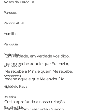
Avisos da Paróquia
Párocos
Pároco Atual
Homilias
Paróquia
Padroeira
“Em verdade, em verdade vos digo, 
quem recebe aquele que Eu enviar, 
Evangelho
Me recebe a Mim; e quem Me recebe, 
Aconteceu
recebe aquele que Me enviou”.Jo 
13,20
Video do Papa
Boletim
Cristo aprofunda a nossa relação 
Boletim Kids
com Ele num crescente. Quando 