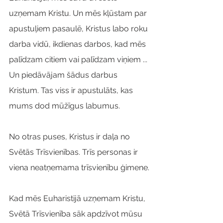
uzņemam Kristu. Un mēs kļūstam par 
apustuļiem pasaulē, Kristus labo roku 
darba vidū, ikdienas darbos, kad mēs 
palīdzam citiem vai palīdzam viņiem ... 
Un piedāvājam šādus darbus 
Kristum. Tas viss ir apustulāts, kas 
mums dod mūžīgus labumus.
No otras puses, Kristus ir daļa no 
Svētās Trīsvienības. Trīs personas ir 
viena neatņemama trīsvienību ģimene.
Kad mēs Euharistijā uzņemam Kristu, 
Svētā Trīsvienība sāk apdzīvot mūsu 