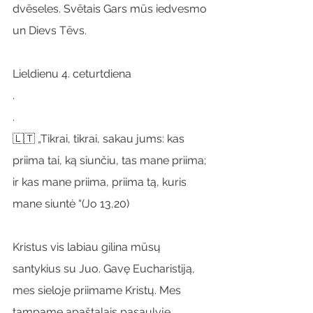
dvēseles. Svētais Gars mūs iedvesmo 
un Dievs Tēvs.
Lieldienu 4. ceturtdiena
.
.
🇱🇹 „Tikrai, tikrai, sakau jums: kas 
priima tai, ką siunčiu, tas mane priima; 
ir kas mane priima, priima tą, kuris 
mane siuntė “(Jo 13,20)
Kristus vis labiau gilina mūsų 
santykius su Juo. Gavę Eucharistiją, 
mes sieloje priimame Kristų. Mes 
tampame apaštalais pasaulyje, 