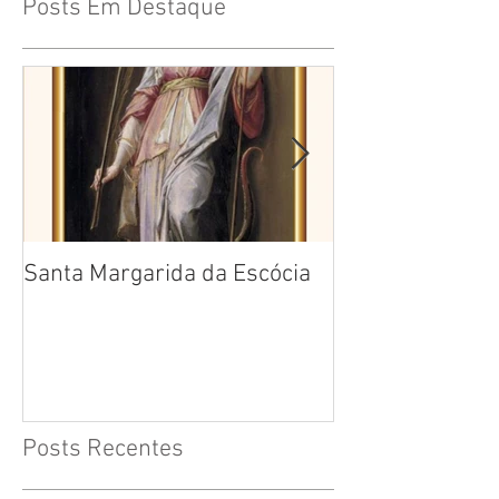
Posts Em Destaque
Santa Margarida da Escócia
Santa Teresa B
Cruz
Posts Recentes