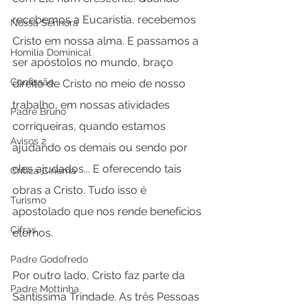
recebemos a Eucaristia, recebemos 
Nossa Senhora
Cristo em nossa alma. E passamos a 
Homilia Dominical
ser apóstolos no mundo, braço 
Confissão
direito de Cristo no meio de nosso 
trabalho, em nossas atividades 
Padre Bruno
corriqueiras, quando estamos 
Avisos 2
ajudando os demais ou sendo por 
eles ajudados... E oferecendo tais 
Crítica Cinema
obras a Cristo. Tudo isso é 
Turismo
apostolado que nos rende benefícios 
Cifras
eternos.  
Padre Godofredo
Por outro lado, Cristo faz parte da 
Padre Mottinha
Santíssima Trindade. As três Pessoas 