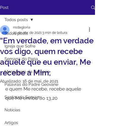
Post
Todos posts
nsdagloria
29 de abr. de 2021
3 min de leitura
Todos posts
“Em verdade, em verdade
Igreja que Sofre
vos digo, quem recebe
Semana do Papa
aquele que eu enviar, Me
recebe a Mim;
Mensagem da Semana
Atualizado:
16 de mai. de 2021
Palavras do Padre Geovane
e quem Me recebe, recebe aquele 
Santos da Semana
que Me enviou”.Jo 13,20
Notícias
Artigos