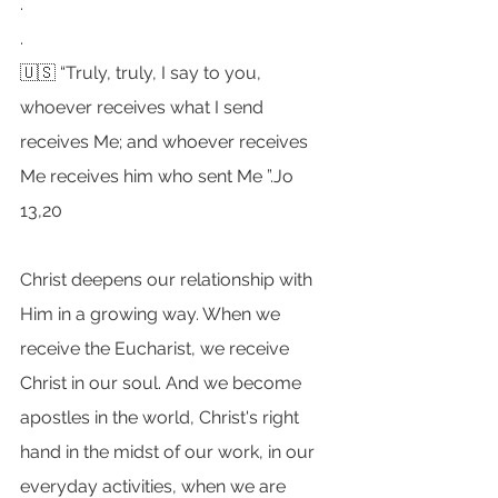
.
.
🇺🇸 “Truly, truly, I say to you, 
whoever receives what I send 
receives Me; and whoever receives 
Me receives him who sent Me ”.Jo 
13,20
Christ deepens our relationship with 
Him in a growing way. When we 
receive the Eucharist, we receive 
Christ in our soul. And we become 
apostles in the world, Christ's right 
hand in the midst of our work, in our 
everyday activities, when we are 