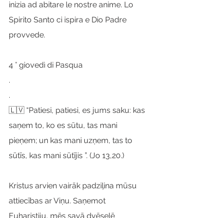
inizia ad abitare le nostre anime. Lo 
Spirito Santo ci ispira e Dio Padre 
provvede.
4 ° giovedì di Pasqua
.
.
🇱🇻 “Patiesi, patiesi, es jums saku: kas 
saņem to, ko es sūtu, tas mani 
pieņem; un kas mani uzņem, tas to 
sūtīs, kas mani sūtījis ”. (Jo 13,20.)
Kristus arvien vairāk padziļina mūsu 
attiecības ar Viņu. Saņemot 
Euharistiju, mēs savā dvēselē 