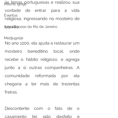
às terras portuguesas e realizou sua 
Interno Igreja
vontade de entrar para a vida 
Eventos
religiosa, ingressando no mosteiro de 
Lorvão.
Arquidiocese do Rio de Janeiro
Medjugorje
No ano 1200, ela ajuda a restaurar um 
mosteiro beneditino local, onde 
recebe o hábito religioso, e agrega 
junto a si outras companheiras. A 
comunidade reformada por ela 
chegaria a ter mais de trezentas 
freiras.
Descontente com o fato de o 
casamento ter sido desfeito e 