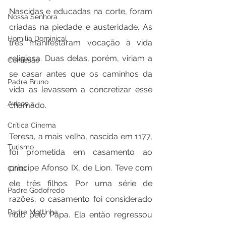
Nascidas e educadas na corte, foram 
Nossa Senhora
criadas na piedade e austeridade. As 
Homilia Dominical
três manifestaram vocação à vida 
religiosa. Duas delas, porém, viriam a 
Confissão
se casar antes que os caminhos da 
Padre Bruno
vida as levassem a concretizar esse 
Avisos 2
chamado.
Crítica Cinema
Teresa, a mais velha, nascida em 1177, 
Turismo
foi prometida em casamento ao 
príncipe Afonso IX, de Lion. Teve com 
Cifras
ele três filhos. Por uma série de 
Padre Godofredo
razões, o casamento foi considerado 
Padre Mottinha
nulo pelo Papa. Ela então regressou 