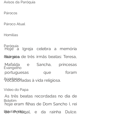
Avisos da Paróquia
Párocos
Pároco Atual
Homilias
Paróquia
Hoje a Igreja celebra a memória 
litúrgica de três irmãs beatas: Teresa, 
Padroeira
Mafalda e Sancha, princesas 
Evangelho
portuguesas que foram 
Aconteceu
vocacionadas à vida religiosa.
Video do Papa
As três beatas recordadas no dia de 
Boletim
hoje eram filhas de Dom Sancho I, rei 
de Portugal, e da rainha Dulce. 
Boletim Kids