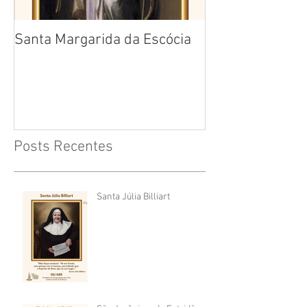
Santa Margarida da Escócia
Santa Teresa B
Cruz
Posts Recentes
Santa Júlia Billiart