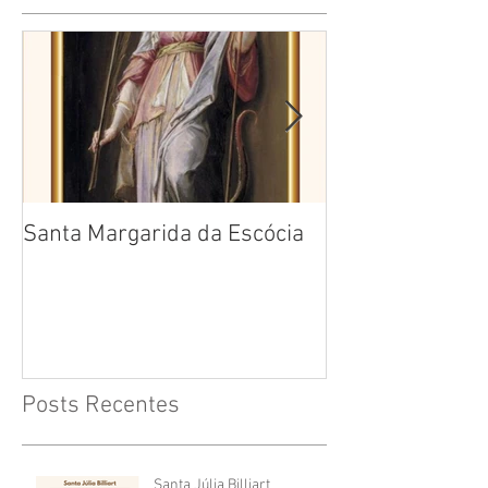
Santa Margarida da Escócia
Santa Teresa B
Cruz
Posts Recentes
Santa Júlia Billiart