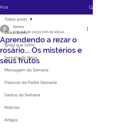
Post
Todos posts
Aleteia
7 de out. de 2023
2 min de leitura
Todos posts
Aprendendo a rezar o
Igreja que Sofre
rosário... Os mistérios e
Semana do Papa
seus frutos
Mensagem da Semana
Palavras do Padre Geovane
Santos da Semana
Notícias
Artigos