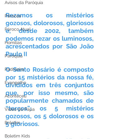
Avisos da Paróquia
Rezamos os mistérios 
Párocos
gozosos, dolorosos, gloriosos 
Pároco Atual
e, desde 2002, também 
podemos rezar os luminosos, 
Homilias
acrescentados por São João 
Paulo II
Paróquia
O Santo Rosário é composto 
Padroeira
por 15 mistérios da nossa fé, 
Evangelho
divididos em três conjuntos 
que, por isso mesmo, são 
Aconteceu
popularmente chamados de 
“terços”: os 5 mistérios 
Video do Papa
gozosos, os 5 dolorosos e os 
Boletim
5 gloriosos.
Boletim Kids