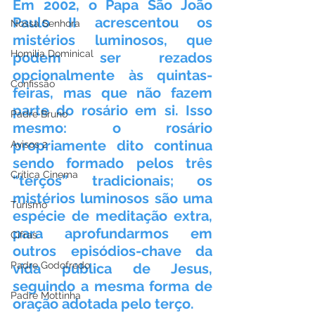
Em 2002, o Papa São João 
Paulo II acrescentou os 
Nossa Senhora
mistérios luminosos, que 
Homilia Dominical
podem ser rezados 
opcionalmente às quintas-
Confissão
feiras, mas que não fazem 
parte do rosário em si. Isso 
Padre Bruno
mesmo: o rosário 
propriamente dito continua 
Avisos 2
sendo formado pelos três 
Crítica Cinema
“terços” tradicionais; os 
mistérios luminosos são uma 
Turismo
espécie de meditação extra, 
para aprofundarmos em 
Cifras
outros episódios-chave da 
Padre Godofredo
vida pública de Jesus, 
seguindo a mesma forma de 
Padre Mottinha
oração adotada pelo terço.