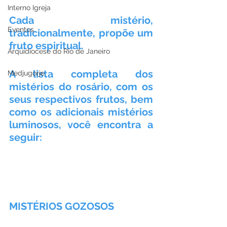
Interno Igreja
Cada mistério, 
Eventos
tradicionalmente, propõe um 
fruto espiritual.
Arquidiocese do Rio de Janeiro
A lista completa dos 
Medjugorje
mistérios do rosário, com os 
seus respectivos frutos, bem 
como os adicionais mistérios 
luminosos, você encontra a 
seguir:
MISTÉRIOS GOZOSOS