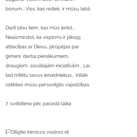
bonum... Viss, kas notiek, ir mūsu labā.
Darīt labu tiem, kas mūs ienīst... 
Neaizmirstot, ka vispirms ir jākopj 
attiecības ar Dievu, jārūpējas par 
ģimeni, darba pienākumiem, 
draugiem, sociālajām iniciatīvām... Lai 
tad mīlētu savus ienaidniekus... Vēlāk 
satikties mūsu personīgās vajadzības.
7. svētdiena pēc parastā laika
.
.
🏳️Diligite inimicos vestros et 