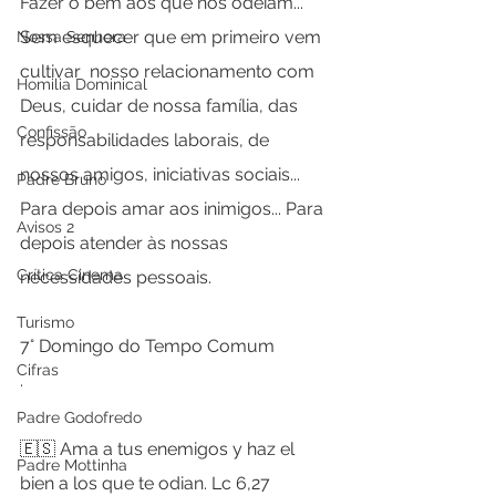
Fazer o bem aos que nos odeiam... 
Sem esquecer que em primeiro vem 
Nossa Senhora
cultivar  nosso relacionamento com 
Homilia Dominical
Deus, cuidar de nossa família, das 
Confissão
responsabilidades laborais, de 
nossos amigos, iniciativas sociais... 
Padre Bruno
Para depois amar aos inimigos... Para 
Avisos 2
depois atender às nossas 
Crítica Cinema
necessidades pessoais.
Turismo
7° Domingo do Tempo Comum
Cifras
.
.
Padre Godofredo
🇪🇸 Ama a tus enemigos y haz el 
Padre Mottinha
bien a los que te odian. Lc 6,27