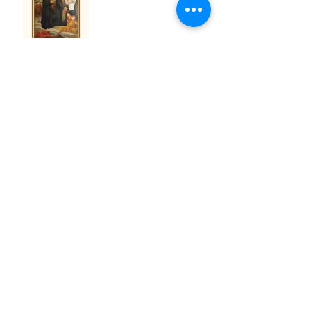
São Cosme e São Damião
São Firmino de Amiens