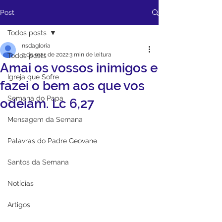
Post
Todos posts
nsdagloria
2 de mar. de 2022
3 min de leitura
Todos posts
Amai os vossos inimigos e
Igreja que Sofre
fazei o bem aos que vos
Semana do Papa
odeiam. Lc 6,27
Mensagem da Semana
Palavras do Padre Geovane
Santos da Semana
Notícias
Artigos