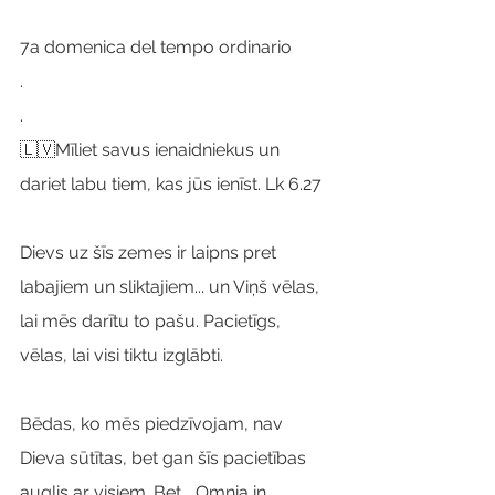
7a domenica del tempo ordinario
.
.
🇱🇻Mīliet savus ienaidniekus un 
dariet labu tiem, kas jūs ienīst. Lk 6.27
Dievs uz šīs zemes ir laipns pret 
labajiem un sliktajiem... un Viņš vēlas, 
lai mēs darītu to pašu. Pacietīgs, 
vēlas, lai visi tiktu izglābti.
Bēdas, ko mēs piedzīvojam, nav 
Dieva sūtītas, bet gan šīs pacietības 
auglis ar visiem. Bet... Omnia in 