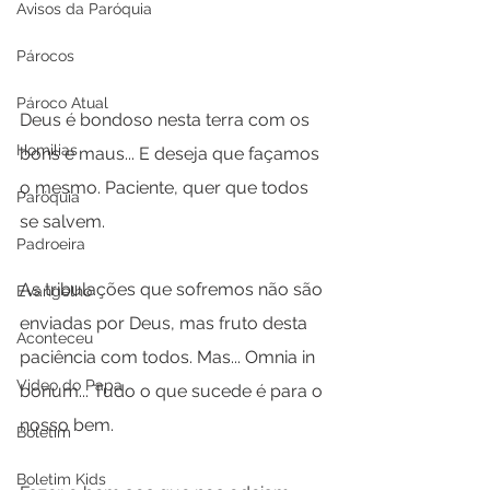
Avisos da Paróquia
Párocos
Pároco Atual
Deus é bondoso nesta terra com os 
Homilias
bons e maus... E deseja que façamos 
o mesmo. Paciente, quer que todos 
Paróquia
se salvem.
Padroeira
As tribulações que sofremos não são 
Evangelho
enviadas por Deus, mas fruto desta 
Aconteceu
paciência com todos. Mas... Omnia in 
Video do Papa
bonum... Tudo o que sucede é para o 
nosso bem.
Boletim
Boletim Kids