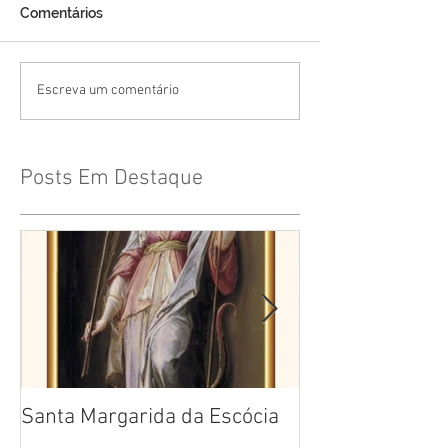
Comentários
Escreva um comentário
Posts Em Destaque
Santa Margarida da Escócia
Santa Teresa B
Cruz