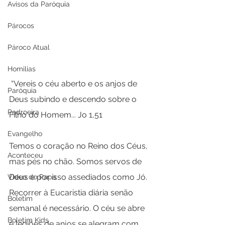
Avisos da Paróquia
Párocos
Pároco Atual
Homilias
 “Vereis o céu aberto e os anjos de 
Paróquia
Deus subindo e descendo sobre o 
Padroeira
Filho do Homem... Jo 1,51
Evangelho
Temos o coração no Reino dos Céus, 
Aconteceu
mas pés no chão. Somos servos de 
Deus e por isso assediados como Jó. 
Video do Papa
Recorrer à Eucaristia diária senão 
Boletim
semanal é necessário. O céu se abre 
Boletim Kids
e legiões de anjos se alegram com 