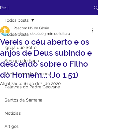
Post
Todos posts
Pascom NS da Gloria
29 de set. de 2020
3 min de leitura
Todos posts
Vereis o céu aberto e os
Igreja que Sofre
anjos de Deus subindo e
Semana do Papa
descendo sobre o Filho
do Homem... (Jo 1,51)
Mensagem da Semana
Atualizado:
16 de dez. de 2020
Palavras do Padre Geovane
Santos da Semana
Notícias
Artigos