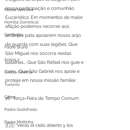
nossa participação e comunhão 
Nossa Senhora
Eucarística. Em momentos de maior 
Homilia Dominical
aflição podemos recorrer aos 
Confissão
arcanjos pata apoiarem nosso anjo 
da guarda com suas legiões. Que 
Padre Bruno
São Miguel nos socorra nestas 
Avisos 2
batalhas... Que São Rafael nos guie e 
cure... Que São Gabriel nos apoie e 
Crítica Cinema
proteja em nossa missão familiar.
Turismo
Cifras
26° Terça-Feira do Tempo Comum
.
Padre Godofredo
.
Padre Mottinha
🇪🇸 “Verás el cielo abierto y los 