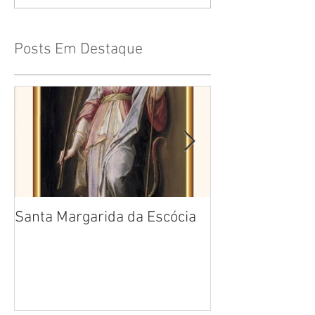
Posts Em Destaque
Santa Margarida da Escócia
Santa Teresa B
Cruz