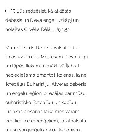
.
🇱🇻 “Jūs redzēsiet, kā atklātās 
debesis un Dieva eņģeļi uzkāpj un 
nolaižas Cilvēka Dēlā ... Jņ 1,51
Mums ir sirds Debesu valstībā, bet 
kājas uz zemes. Mēs esam Dieva kalpi 
un tāpēc tiekam uzmākti kā Ījabs. Ir 
nepieciešams izmantot ikdienas, ja ne 
iknedēļas Euharistiju. Atveras debesis, 
un eņģeļu leģioni priecājas par mūsu 
euharistisko līdzdalību un kopību. 
Lielākās ciešanas laikā mēs varam 
vērsties pie erceņģeļiem, lai atbalstītu 
mūsu sargeņģeli ar viņa leģioniem. 