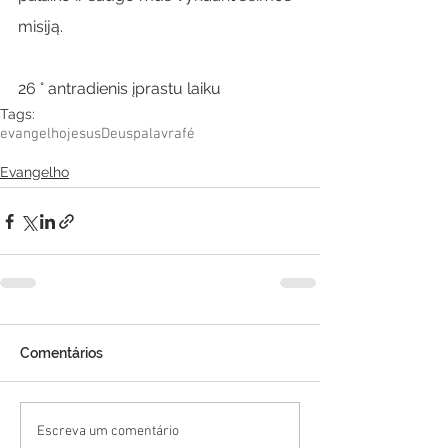
misiją.
26 ° antradienis įprastu laiku
Tags:
evangelho
jesus
Deus
palavra
fé
Evangelho
Comentários
Escreva um comentário