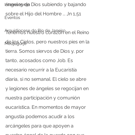
ángeles de Dios subiendo y bajando 
Interno Igreja
sobre el Hijo del Hombre ... Jn 1,51
Eventos
Arquidiocese do Rio de Janeiro
Tenemos nuestro corazón en el Reino 
de los Cielos, pero nuestros pies en la 
Medjugorje
tierra. Somos siervos de Dios y, por 
tanto, acosados ​​como Job. Es 
necesario recurrir a la Eucaristía 
diaria, si no semanal. El cielo se abre 
y legiones de ángeles se regocijan en 
nuestra participación y comunión 
eucarística. En momentos de mayor 
angustia podemos acudir a los 
arcángeles para que apoyen a 