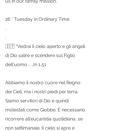
us in our family mission.
26 ° Tuesday in Ordinary Time
.
.
🇮🇹 "Vedrai il cielo aperto e gli angeli 
di Dio salire e scendere sul Figlio 
dell'uomo ... Jn 1,51
Abbiamo il nostro cuore nel Regno 
dei Cieli, ma i nostri piedi per terra. 
Siamo servitori di Dio e quindi 
molestati come Giobbe. È necessario 
ricorrere all'eucaristia quotidiana, se 
non settimanale. Il cielo si apre e 