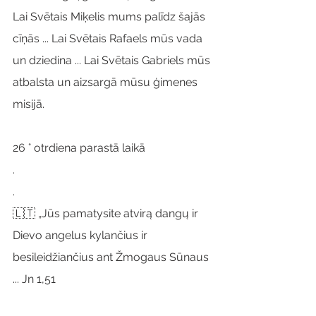
Lai Svētais Miķelis mums palīdz šajās 
cīņās ... Lai Svētais Rafaels mūs vada 
un dziedina ... Lai Svētais Gabriels mūs 
atbalsta un aizsargā mūsu ģimenes 
misijā.
26 ° otrdiena parastā laikā
.
.
🇱🇹 „Jūs pamatysite atvirą dangų ir 
Dievo angelus kylančius ir 
besileidžiančius ant Žmogaus Sūnaus 
... Jn 1,51