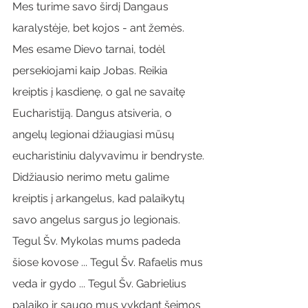
Mes turime savo širdį Dangaus 
karalystėje, bet kojos - ant žemės. 
Mes esame Dievo tarnai, todėl 
persekiojami kaip Jobas. Reikia 
kreiptis į kasdienę, o gal ne savaitę 
Eucharistiją. Dangus atsiveria, o 
angelų legionai džiaugiasi mūsų 
eucharistiniu dalyvavimu ir bendryste. 
Didžiausio nerimo metu galime 
kreiptis į arkangelus, kad palaikytų 
savo angelus sargus jo legionais. 
Tegul Šv. Mykolas mums padeda 
šiose kovose ... Tegul Šv. Rafaelis mus 
veda ir gydo ... Tegul Šv. Gabrielius 
palaiko ir saugo mus vykdant šeimos 