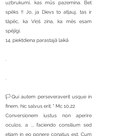
uzbrukumi, kas mūs pazemina. Bet 
spēks !! Jo, ja Dievs to atļauj, tas ir 
tāpēc, ka Viņš zina, ka mēs esam 
spējīgi.
14. piektdiena parastajā laikā
.
.
🏳Qui autem perseveraverit usque in 
finem, hic salvus erit. " Mc 10,22
Conversionem iustus non aperire 
oculos, a ... faciendo consilium sed 
etiam in eo ponere conatus est. Cum 