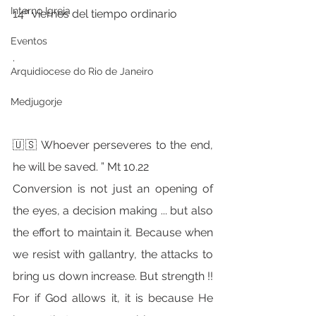
Interno Igreja
14º viernes del tiempo ordinario
Eventos
.
Arquidiocese do Rio de Janeiro
.
Medjugorje
🇺🇸 Whoever perseveres to the end, 
he will be saved. ” Mt 10.22
Conversion is not just an opening of 
the eyes, a decision making ... but also 
the effort to maintain it. Because when 
we resist with gallantry, the attacks to 
bring us down increase. But strength !! 
For if God allows it, it is because He 