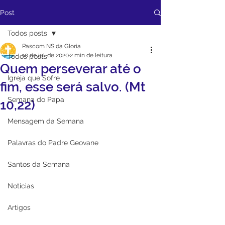
Post
Todos posts
Pascom NS da Gloria
10 de jul. de 2020
2 min de leitura
Todos posts
Quem perseverar até o
Igreja que Sofre
fim, esse será salvo. (Mt
Semana do Papa
10,22)
Mensagem da Semana
Palavras do Padre Geovane
Santos da Semana
Notícias
Artigos