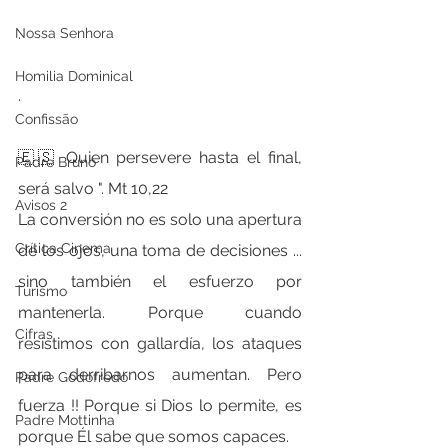
.
Nossa Senhora
Homilia Dominical
.
Confissão
🇪🇸 Quien persevere hasta el final, 
Padre Bruno
será salvo ". Mt 10,22
Avisos 2
La conversión no es solo una apertura 
Crítica Cinema
de los ojos, una toma de decisiones ... 
sino también el esfuerzo por 
Turismo
mantenerla. Porque cuando 
Cifras
resistimos con gallardía, los ataques 
para derribarnos aumentan. Pero 
Padre Godofredo
fuerza !! Porque si Dios lo permite, es 
Padre Mottinha
porque Él sabe que somos capaces.