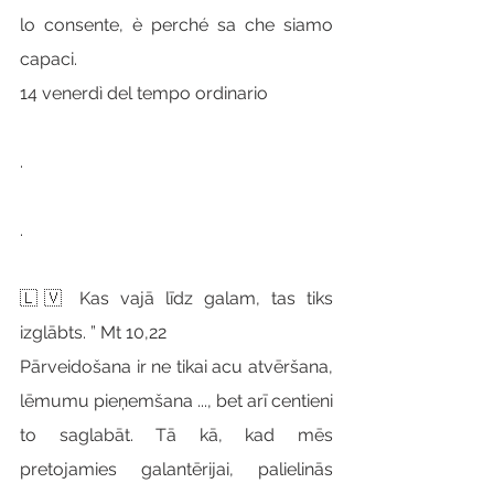
lo consente, è perché sa che siamo 
capaci.
14 venerdì del tempo ordinario
.
.
🇱🇻 Kas vajā līdz galam, tas tiks 
izglābts. ” Mt 10,22
Pārveidošana ir ne tikai acu atvēršana, 
lēmumu pieņemšana ..., bet arī centieni 
to saglabāt. Tā kā, kad mēs 
pretojamies galantērijai, palielinās 