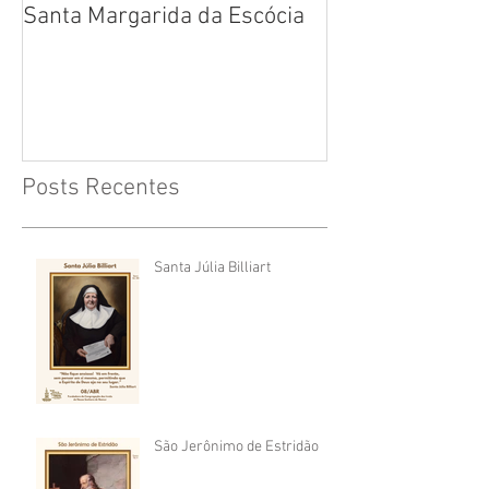
Santa Margarida da Escócia
Santa Teresa B
Cruz
Posts Recentes
Santa Júlia Billiart
São Jerônimo de Estridão