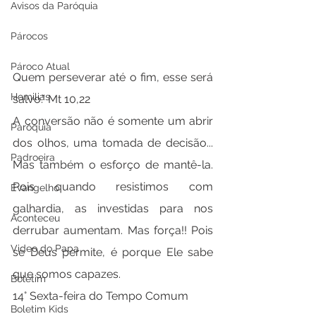
Avisos da Paróquia
Párocos
Pároco Atual
Quem perseverar até o fim, esse será 
Homilias
salvo.” Mt 10,22
A conversão não é somente um abrir 
Paróquia
dos olhos, uma tomada de decisão... 
Padroeira
Mas também o esforço de mantê-la. 
Pois quando resistimos com 
Evangelho
galhardia, as investidas para nos 
Aconteceu
derrubar aumentam. Mas força!! Pois 
Video do Papa
se Deus permite, é porque Ele sabe 
que somos capazes.
Boletim
14° Sexta-feira do Tempo Comum
Boletim Kids