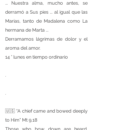
... Nuestra alma, mucho antes, se 
derramó a Sus pies ... al igual que las 
Marias, tanto de Madalena como La 
hermana de Marta ...
Derramamos lágrimas de dolor y el 
aroma del amor.
14 ° lunes en tiempo ordinario
.
.
🇺🇸 “A chief came and bowed deeply 
to Him” Mt 9,18
Those who bow down are heard. 