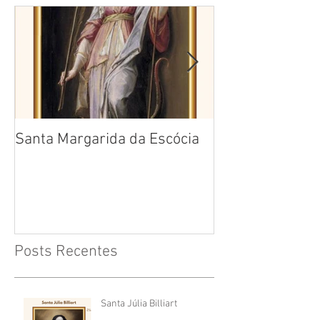
Santa Margarida da Escócia
Santa Teresa B
Cruz
Posts Recentes
Santa Júlia Billiart