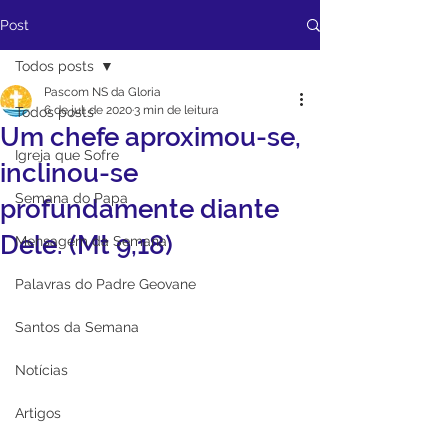
Post
Todos posts
Pascom NS da Gloria
6 de jul. de 2020
3 min de leitura
Todos posts
Um chefe aproximou-se,
Igreja que Sofre
inclinou-se
Semana do Papa
profundamente diante
Dele. (Mt 9,18)
Mensagem da Semana
Palavras do Padre Geovane
Santos da Semana
Notícias
Artigos