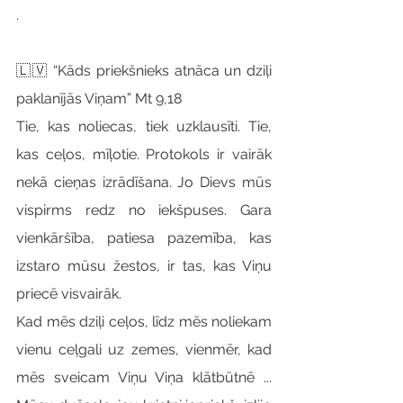
.
🇱🇻 “Kāds priekšnieks atnāca un dziļi 
paklanījās Viņam” Mt 9,18
Tie, kas noliecas, tiek uzklausīti. Tie, 
kas ceļos, mīļotie. Protokols ir vairāk 
nekā cieņas izrādīšana. Jo Dievs mūs 
vispirms redz no iekšpuses. Gara 
vienkāršība, patiesa pazemība, kas 
izstaro mūsu žestos, ir tas, kas Viņu 
priecē visvairāk.
Kad mēs dziļi ceļos, līdz mēs noliekam 
vienu ceļgali uz zemes, vienmēr, kad 
mēs sveicam Viņu Viņa klātbūtnē ... 