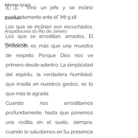
Interno Igreja
🇪🇸 “Vino un jefe y se inclinó 
profundamente ante él” Mt 9,18
Eventos
Los que se inclinan son escuchados. 
Arquidiocese do Rio de Janeiro
Los que se arrodillan, amados. El 
Medjugorje
protocolo es más que una muestra 
de respeto. Porque Dios nos ve 
primero desde adentro. La simplicidad 
del espíritu, la verdadera humildad, 
que irradia en nuestros gestos, es lo 
que más le agrada.
Cuando nos arrodillamos 
profundamente, hasta que ponemos 
una rodilla en el suelo, siempre, 
cuando lo saludamos en Su presencia 