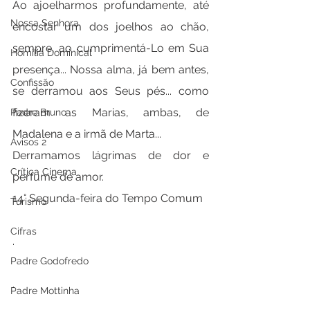
Ao ajoelharmos profundamente, até 
Nossa Senhora
encostar um dos joelhos ao chão, 
sempre, ao cumprimentá-Lo em Sua 
Homilia Dominical
presença... Nossa alma, já bem antes, 
Confissão
se derramou aos Seus pés... como 
fizeram as Marias, ambas, de 
Padre Bruno
Madalena e a irmã de Marta...
Avisos 2
Derramamos lágrimas de dor e 
Crítica Cinema
perfume de amor.
14° Segunda-feira do Tempo Comum
Turismo
Cifras
.
Padre Godofredo
.
Padre Mottinha