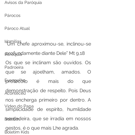
Avisos da Paróquia
Párocos
Pároco Atual
Homilias
“Um chefe aproximou-se, inclinou-se 
profundamente diante Dele” Mt 9,18
Paróquia
Os que se inclinam são ouvidos. Os 
Padroeira
que se ajoelham, amados. O 
Evangelho
protocolo é mais do que 
demonstração de respeito. Pois Deus 
Aconteceu
nos encherga primeiro por dentro. A 
Video do Papa
simplicidade de espírito, humildade 
verdadeira, que se irradia em nossos 
Boletim
gestos, é o que mais Lhe agrada. 
Boletim Kids