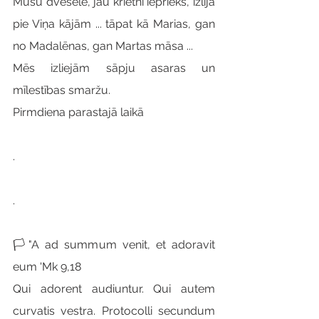
Mūsu dvēsele, jau krietni iepriekš, izlija 
pie Viņa kājām ... tāpat kā Marias, gan 
no Madalēnas, gan Martas māsa ...
Mēs izliejām sāpju asaras un 
mīlestības smaržu.
Pirmdiena parastajā laikā
.
.
🏳"A ad summum venit, et adoravit 
eum 'Mk 9,18
Qui adorent audiuntur. Qui autem 
curvatis vestra. Protocolli secundum 