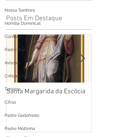
Nossa Senhora
Posts Em Destaque
Homilia Dominical
Confissão
Padre Bruno
Avisos 2
Crítica Cinema
Turismo
Santa Margarida da Escócia
Santa Teresa B
Cruz
Cifras
Padre Godofredo
Padre Mottinha