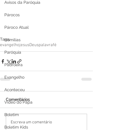
Avisos da Paróquia
Párocos
Pároco Atual
Tags:
Homilias
evangelho
jesus
Deus
palavra
fé
Paróquia
Padroeira
Evangelho
Aconteceu
Comentários
Video do Papa
Boletim
Escreva um comentário
Boletim Kids