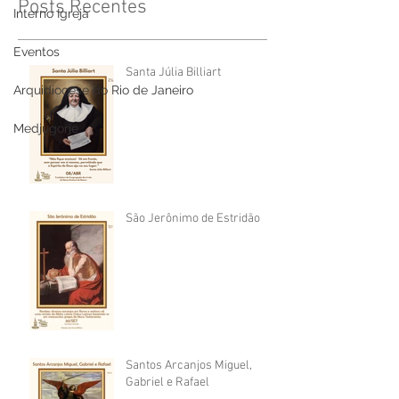
Posts Recentes
Interno Igreja
Eventos
Santa Júlia Billiart
Arquidiocese do Rio de Janeiro
Medjugorje
São Jerônimo de Estridão
Santos Arcanjos Miguel,
Gabriel e Rafael