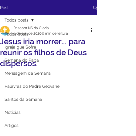
Post
Todos posts
Pascom NS da Gloria
4 de abr. de 2020
0 min de leitura
Todos posts
Jesus iria morrer... para
Igreja que Sofre
reunir os filhos de Deus
Semana do Papa
dispersos.
Mensagem da Semana
Palavras do Padre Geovane
Santos da Semana
Notícias
Artigos