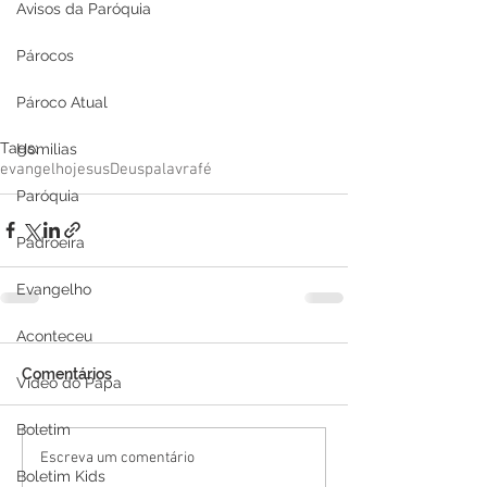
Avisos da Paróquia
Párocos
Pároco Atual
Tags:
Homilias
evangelho
jesus
Deus
palavra
fé
Paróquia
Padroeira
Evangelho
Aconteceu
Comentários
Video do Papa
Boletim
Escreva um comentário
Boletim Kids