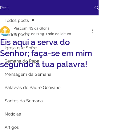
Post
Todos posts
Pascom NS da Gloria
19 de dez. de 2019
0 min de leitura
Todos posts
Eis aqui a serva do
Igreja que Sofre
Senhor; faça-se em mim
Semana do Papa
segundo a tua palavra!
Mensagem da Semana
Palavras do Padre Geovane
Santos da Semana
Notícias
Artigos