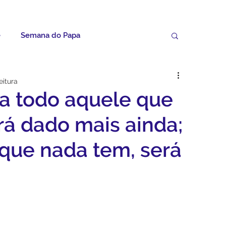
e
Semana do Papa
Palavras do Padre Geovane
eitura
 a todo aquele que
ícias
Artigos
Avisos da Paróquia
erá dado mais ainda;
que nada tem, será
Homilias
Paróquia
Padroeira
Video do Papa
Boletim