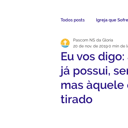
Todos posts
Igreja que Sofr
Pascom NS da Gloria
Mensagem da Semana
20 de nov. de 2019
0 min de l
Eu vos digo:
Santos da Semana
Not
já possui, s
mas àquele 
Párocos
Pároco Atual
tirado
Evangelho
Aconteceu