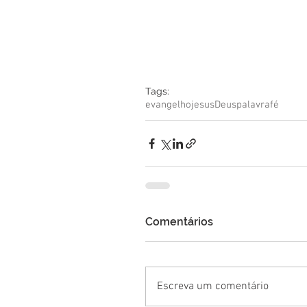
Tags:
evangelho
jesus
Deus
palavra
fé
Comentários
Escreva um comentário