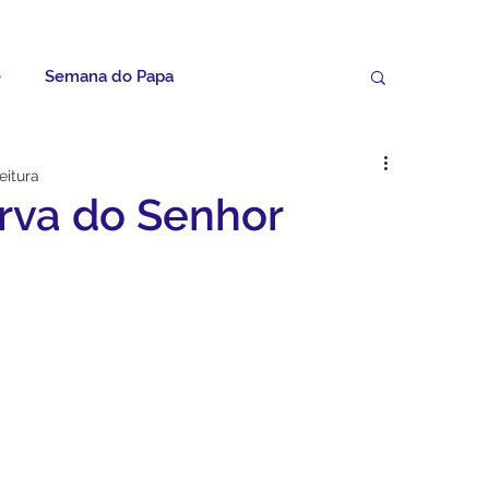
e
Semana do Papa
Palavras do Padre Geovane
eitura
erva do Senhor
ícias
Artigos
Avisos da Paróquia
Homilias
Paróquia
Padroeira
Video do Papa
Boletim