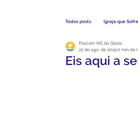
Todos posts
Igreja que Sofr
Pascom NS da Gloria
Mensagem da Semana
22 de ago. de 2019
0 min de l
Eis aqui a s
Santos da Semana
Not
Párocos
Pároco Atual
Evangelho
Aconteceu