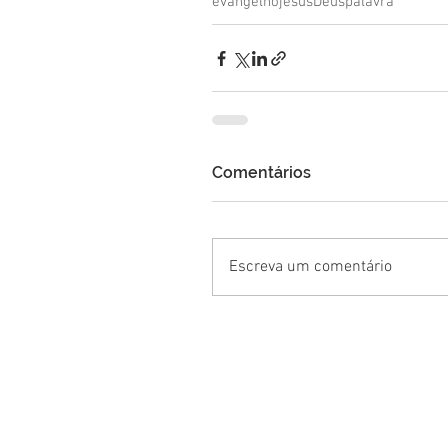
evangelho
jesus
Deus
palavra
Comentários
Escreva um comentário