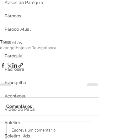
Avisos da Paróquia
Párocos
Pároco Atual
Tags:
Homilias
evangelho
jesus
Deus
palavra
Paróquia
Padroeira
Evangelho
Aconteceu
Comentários
Video do Papa
Boletim
Escreva um comentário
Boletim Kids