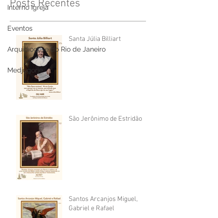
Posts Recentes
Interno Igreja
Eventos
Santa Júlia Billiart
Arquidiocese do Rio de Janeiro
Medjugorje
São Jerônimo de Estridão
Santos Arcanjos Miguel,
Gabriel e Rafael