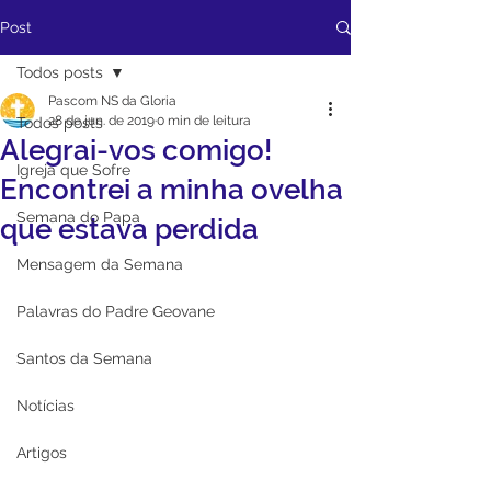
Post
Todos posts
Pascom NS da Gloria
28 de jun. de 2019
0 min de leitura
Todos posts
Alegrai-vos comigo!
Igreja que Sofre
Encontrei a minha ovelha
Semana do Papa
que estava perdida
Mensagem da Semana
Palavras do Padre Geovane
Santos da Semana
Notícias
Artigos