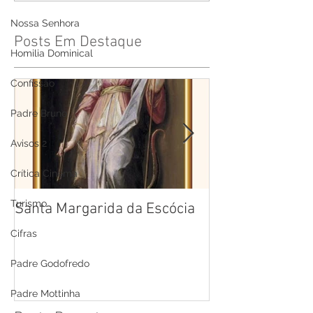
Nossa Senhora
Posts Em Destaque
Homilia Dominical
Confissão
Padre Bruno
Avisos 2
Crítica Cinema
Turismo
Santa Margarida da Escócia
Santa Teresa B
Cruz
Cifras
Padre Godofredo
Padre Mottinha