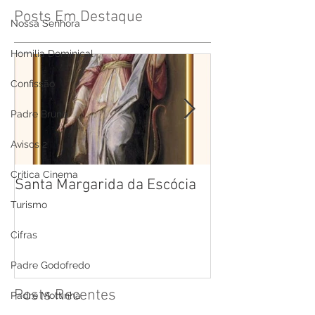
Posts Em Destaque
Nossa Senhora
Homilia Dominical
Confissão
Padre Bruno
Avisos 2
Crítica Cinema
Santa Margarida da Escócia
Santa Teresa B
Cruz
Turismo
Cifras
Padre Godofredo
Posts Recentes
Padre Mottinha