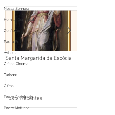
Nossa Senhora
Homilia Dominical
Confissão
Padre Bruno
Avisos 2
Santa Margarida da Escócia
Santa Teresa B
Crítica Cinema
Cruz
Turismo
Cifras
Padre Godofredo
Posts Recentes
Padre Mottinha