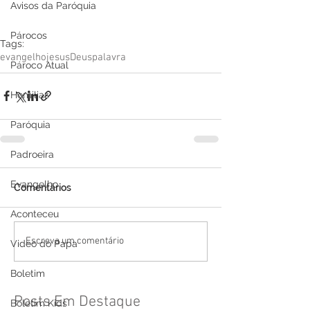
Avisos da Paróquia
Párocos
Tags:
evangelho
jesus
Deus
palavra
Pároco Atual
Homilias
Paróquia
Padroeira
Evangelho
Comentários
Aconteceu
Escreva um comentário
Video do Papa
Boletim
Posts Em Destaque
Boletim Kids