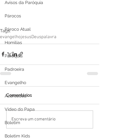
Avisos da Paróquia
Párocos
Pároco Atual
Tags:
evangelho
jesus
Deus
palavra
Homilias
Paróquia
Padroeira
Evangelho
Comentários
Aconteceu
Video do Papa
Escreva um comentário
Boletim
Boletim Kids