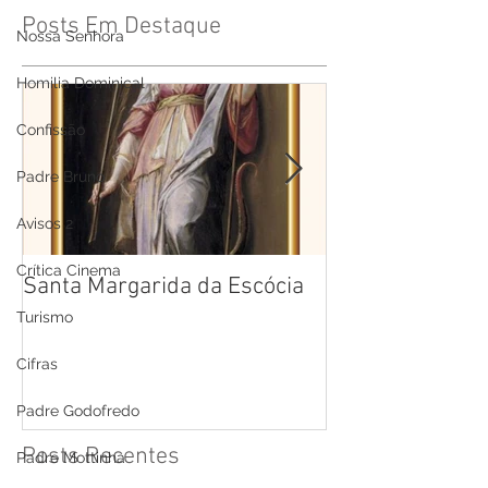
Posts Em Destaque
Nossa Senhora
Homilia Dominical
Confissão
Padre Bruno
Avisos 2
Crítica Cinema
Santa Margarida da Escócia
Santa Teresa B
Cruz
Turismo
Cifras
Padre Godofredo
Posts Recentes
Padre Mottinha