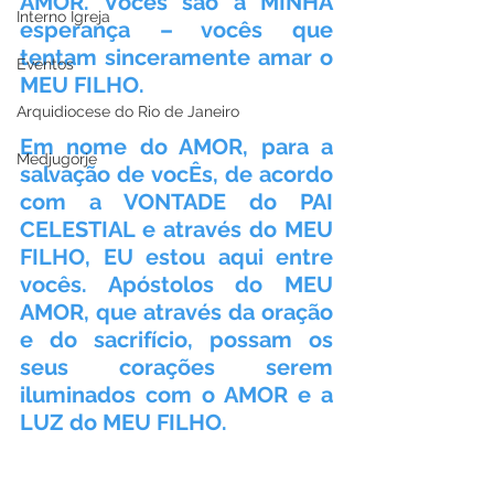
AMOR. Vocês são a MINHA 
Interno Igreja
esperança – vocês que 
tentam sinceramente amar o 
Eventos
MEU FILHO.
Arquidiocese do Rio de Janeiro
Em nome do AMOR, para a 
Medjugorje
salvação de vocÊs, de acordo 
com a VONTADE do PAI 
CELESTIAL e através do MEU 
FILHO, EU estou aqui entre 
vocês. Apóstolos do MEU 
AMOR, que através da oração 
e do sacrifício, possam os 
seus corações serem 
iluminados com o AMOR e a 
LUZ do MEU FILHO.