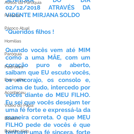
Avisos da Paróquia
02/12/2018 ATRAVÉS DA 
VIDENTE MIRJANA SOLDO
Párocos
Pároco Atual
“Queridos filhos !
Homilias
Quando vocês vem até MIM 
Paróquia
como a uma MÂE, com um 
coração puro e aberto, 
Padroeira
saibam que EU escuto vocês, 
os encorajo, os consolo e, 
Evangelho
acima de tudo, intercedo por 
Aconteceu
vocês diante do MEU FILHO. 
Eu sei que vocês desejam ter 
Video do Papa
uma fé forte e expressá-la da 
maneira correta. O que MEU 
Boletim
FILHO pede de vocês é que 
tenham uma fé sincera, forte 
Boletim Kids