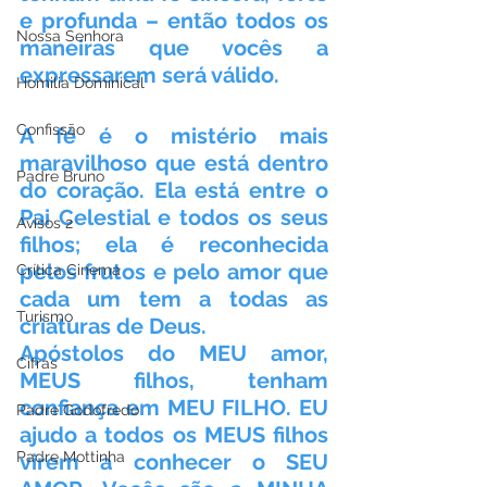
e profunda – então todos os 
Nossa Senhora
maneiras que vocês a 
expressarem será válido.
Homilia Dominical
Confissão
A fé é o mistério mais 
maravilhoso que está dentro 
Padre Bruno
do coração. Ela está entre o 
Pai Celestial e todos os seus 
Avisos 2
filhos; ela é reconhecida 
pelos frutos e pelo amor que 
Crítica Cinema
cada um tem a todas as 
Turismo
criaturas de Deus.
Apóstolos do MEU amor, 
Cifras
MEUS filhos, tenham 
confiança em MEU FILHO. EU 
Padre Godofredo
ajudo a todos os MEUS filhos 
Padre Mottinha
virem a conhecer o SEU 