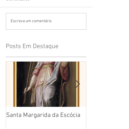
Escreva um comentário
Posts Em Destaque
Santa Margarida da Escócia
Santa Teresa B
Cruz