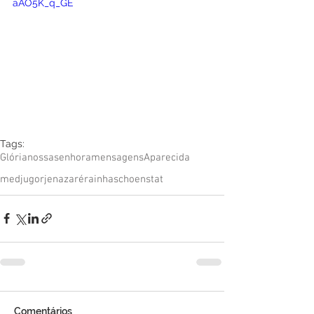
aAO5K_q_GE
Tags:
Glória
nossa
senhora
mensagens
Aparecida
medjugorje
nazaré
rainha
schoenstat
Comentários