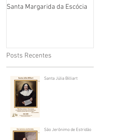
Santa Margarida da Escócia
Santa Teresa B
Cruz
Posts Recentes
Santa Júlia Billiart
São Jerônimo de Estridão