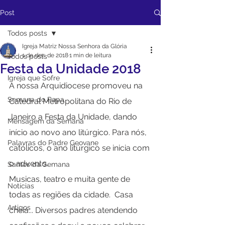
Post
Todos posts
Igreja Matriz Nossa Senhora da Glória
1 de dez. de 2018
1 min de leitura
Todos posts
Festa da Unidade 2018
Igreja que Sofre
A nossa Arquidiocese promoveu na 
Semana do Papa
Catedral Metropolitana do Rio de 
Janeiro a Festa da Unidade, dando 
Mensagem da Semana
início ao novo ano litúrgico. Para nós, 
Palavras do Padre Geovane
católicos, o ano litúrgico se inicia com 
o advento. 
Santos da Semana
Musicas, teatro e muita gente de 
Notícias
todas as regiões da cidade.  Casa 
Artigos
cheia... Diversos padres atendendo 