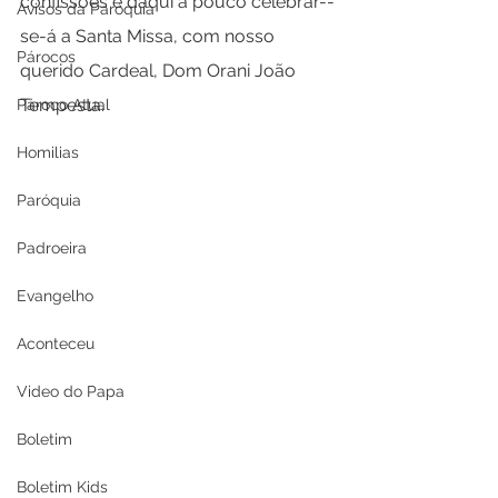
confissões e daqui a pouco celebrar--
Avisos da Paróquia
se-á a Santa Missa, com nosso 
Párocos
querido Cardeal, Dom Orani João 
Tempesta. 
Pároco Atual
Homilias
Paróquia
Padroeira
Evangelho
Aconteceu
Video do Papa
Boletim
Boletim Kids