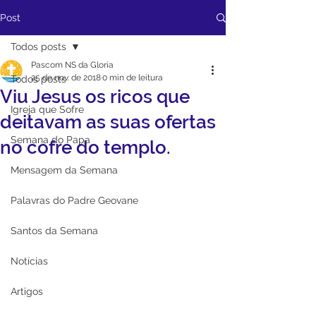
Post
Todos posts
Pascom NS da Gloria
25 de nov. de 2018
0 min de leitura
Todos posts
Viu Jesus os ricos que
Igreja que Sofre
deitavam as suas ofertas
Semana do Papa
no cofre do templo.
Mensagem da Semana
Palavras do Padre Geovane
Santos da Semana
Notícias
Artigos