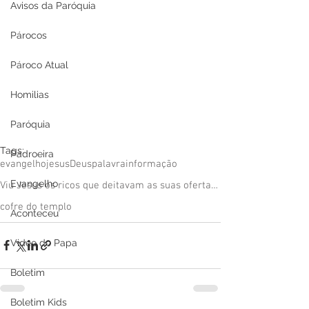
Avisos da Paróquia
Párocos
Pároco Atual
Homilias
Paróquia
Tags:
Padroeira
evangelho
jesus
Deus
palavra
informação
Evangelho
Viu Jesus os ricos que deitavam as suas ofertas no
cofre do templo
Aconteceu
Video do Papa
Boletim
Boletim Kids