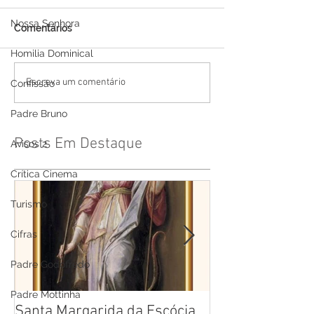
Nossa Senhora
Comentários
Homilia Dominical
Escreva um comentário
Confissão
Padre Bruno
Posts Em Destaque
Avisos 2
Crítica Cinema
Turismo
Cifras
Padre Godofredo
Padre Mottinha
Santa Margarida da Escócia
Santa Teresa B