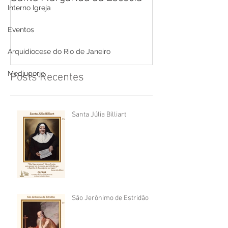
Interno Igreja
Cruz
Eventos
Arquidiocese do Rio de Janeiro
Medjugorje
Posts Recentes
Santa Júlia Billiart
São Jerônimo de Estridão