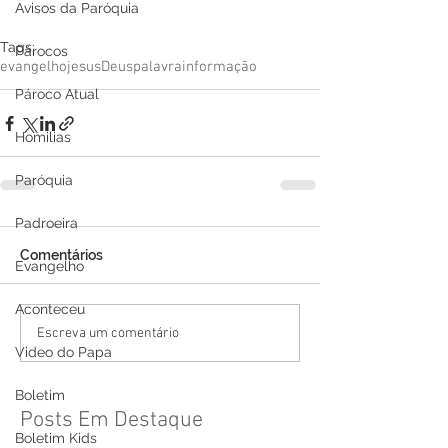
Avisos da Paróquia
Tags:
Párocos
evangelho
jesus
Deus
palavra
informação
Pároco Atual
Homilias
Paróquia
Padroeira
Comentários
Evangelho
Aconteceu
Escreva um comentário
Video do Papa
Boletim
Posts Em Destaque
Boletim Kids