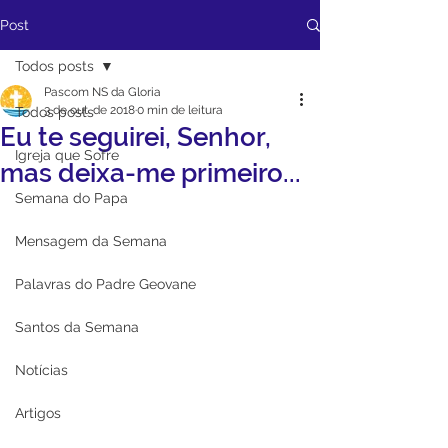
Post
Todos posts
Pascom NS da Gloria
3 de out. de 2018
0 min de leitura
Todos posts
Eu te seguirei, Senhor,
Igreja que Sofre
mas deixa-me primeiro...
Semana do Papa
Mensagem da Semana
Palavras do Padre Geovane
Santos da Semana
Notícias
Artigos