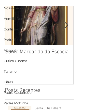
Nossa Senhora
Homilia Dominical
Confissão
Padre Bruno
Avisos 2
Santa Margarida da Escócia
Santa Teresa B
Cruz
Crítica Cinema
Turismo
Cifras
Posts Recentes
Padre Godofredo
Padre Mottinha
Santa Júlia Billiart