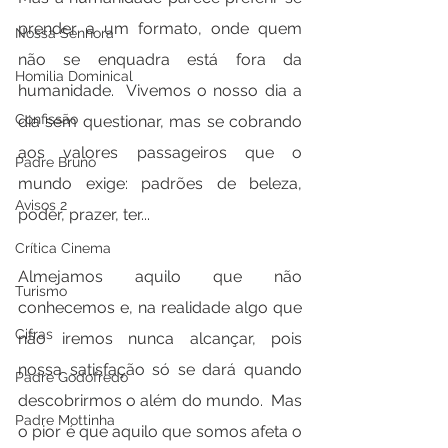
prender a um formato, onde quem 
Nossa Senhora
não se enquadra está fora da 
Homilia Dominical
humanidade.  Vivemos o nosso dia a 
Confissão
dia sem questionar, mas se cobrando 
aos valores passageiros que o 
Padre Bruno
mundo exige: padrões de beleza, 
Avisos 2
poder, prazer, ter...
Crítica Cinema
Almejamos aquilo que não 
Turismo
conhecemos e, na realidade algo que 
Cifras
não iremos nunca alcançar, pois 
nossa satisfação só se dará quando 
Padre Godofredo
descobrirmos o além do mundo.  Mas 
Padre Mottinha
o pior é que aquilo que somos afeta o 