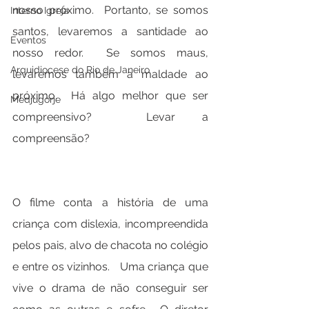
nosso próximo.  Portanto, se somos 
Interno Igreja
santos, levaremos a santidade ao 
Eventos
nosso redor.  Se somos maus, 
Arquidiocese do Rio de Janeiro
levaremos também a maldade ao 
próximo.  Há algo melhor que ser 
Medjugorje
compreensivo?  Levar a 
compreensão?
O filme conta a história de uma 
criança com dislexia, incompreendida 
pelos pais, alvo de chacota no colégio 
e entre os vizinhos.   Uma criança que 
vive o drama de não conseguir ser 