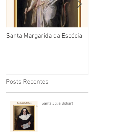
Santa Margarida da Escócia
Santa Teresa B
Cruz
Posts Recentes
Santa Júlia Billiart