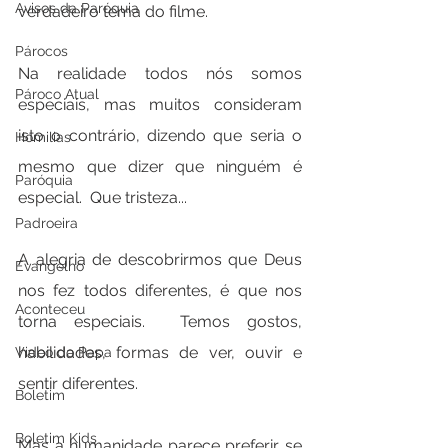
Avisos da Paróquia
verdadeiro tema do filme.  
Párocos
Na realidade todos nós somos 
Pároco Atual
especiais, mas muitos consideram 
isto o contrário, dizendo que seria o 
Homilias
mesmo que dizer que ninguém é 
Paróquia
especial.  Que tristeza...
Padroeira
A alegria de descobrirmos que Deus 
Evangelho
nos fez todos diferentes, é que nos 
Aconteceu
torna especiais.  Temos gostos, 
habilidades, formas de ver, ouvir e 
Video do Papa
sentir diferentes.  
Boletim
Boletim Kids
Mas a humanidade parece preferir se 