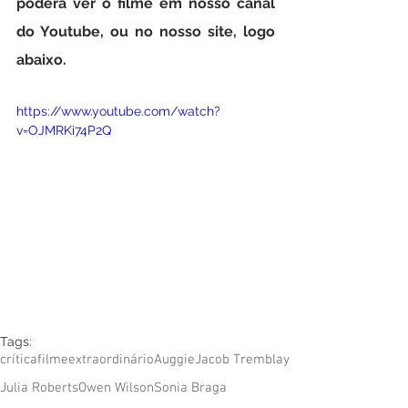
poderá ver o filme em nosso canal 
do Youtube, ou no nosso site, logo 
abaixo.
https://www.youtube.com/watch?
v=OJMRKi74P2Q
Tags:
crítica
filme
extraordinário
Auggie
Jacob Tremblay
Julia Roberts
Owen Wilson
Sonia Braga