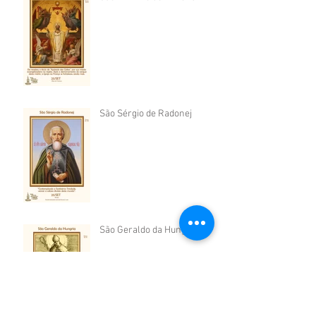
São Sérgio de Radonej
São Geraldo da Hungria