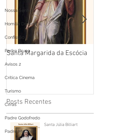
Nossa Senhora
Homilia Dominical
Confissão
Padre Bruno
Santa Margarida da Escócia
Santa Teresa B
Cruz
Avisos 2
Crítica Cinema
Turismo
Posts Recentes
Cifras
Padre Godofredo
Santa Júlia Billiart
Padre Mottinha