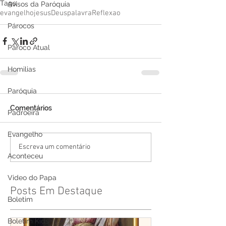
Tags:
Avisos da Paróquia
evangelho
jesus
Deus
palavra
Reflexao
Párocos
Pároco Atual
Homilias
Paróquia
Comentários
Padroeira
Evangelho
Escreva um comentário
Aconteceu
Video do Papa
Posts Em Destaque
Boletim
Boletim Kids