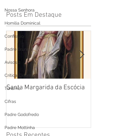
Nossa Senhora
Posts Em Destaque
Homilia Dominical
Confissão
Padre Bruno
Avisos 2
Crítica Cinema
Santa Margarida da Escócia
Santa Teresa B
Turismo
Cruz
Cifras
Padre Godofredo
Padre Mottinha
Posts Recentes