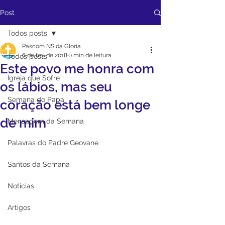
Post
Todos posts
Pascom NS da Gloria
6 de fev. de 2018
0 min de leitura
Todos posts
Este povo me honra com
Igreja que Sofre
os lábios, mas seu
Semana do Papa
coração está bem longe
de mim
Mensagem da Semana
Palavras do Padre Geovane
Santos da Semana
Notícias
Artigos