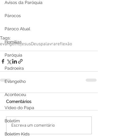
Avisos da Paróquia
Párocos
Pároco Atual
Tags:
Homilias
evangelho
jesus
Deus
palavra
reflexão
Paróquia
Padroeira
Evangelho
Aconteceu
Comentários
Video do Papa
Boletim
Escreva um comentário
Boletim Kids