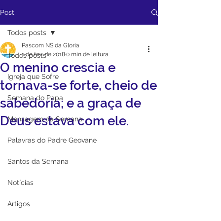
Post
Todos posts
Pascom NS da Gloria
1 de fev. de 2018
0 min de leitura
Todos posts
O menino crescia e
Igreja que Sofre
tornava-se forte, cheio de
Semana do Papa
sabedoria; e a graça de
Deus estava com ele.
Mensagem da Semana
Palavras do Padre Geovane
Santos da Semana
Notícias
Artigos