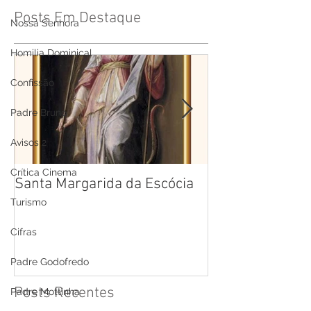
Posts Em Destaque
Nossa Senhora
Homilia Dominical
Confissão
Padre Bruno
Avisos 2
Crítica Cinema
Santa Margarida da Escócia
Santa Teresa B
Cruz
Turismo
Cifras
Padre Godofredo
Posts Recentes
Padre Mottinha